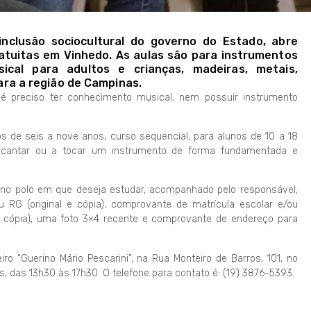
inclusão sociocultural do governo do Estado, abre
gratuitas em Vinhedo. As aulas são para instrumentos
usical para adultos e crianças, madeiras, metais,
para a região de Campinas.
 é preciso ter conhecimento musical, nem possuir instrumento
os de seis a nove anos, curso sequencial, para alunos de 10 a 18
a cantar ou a tocar um instrumento de forma fundamentada e
e no polo em que deseja estudar, acompanhado pelo responsável,
 RG (original e cópia); comprovante de matrícula escolar e/ou
 e cópia), uma foto 3×4 recente e comprovante de endereço para
ro “Guerino Mário Pescarini”, na Rua Monteiro de Barros, 101, no
, das 13h30 às 17h30. O telefone para contato é: (19) 3876-5393.