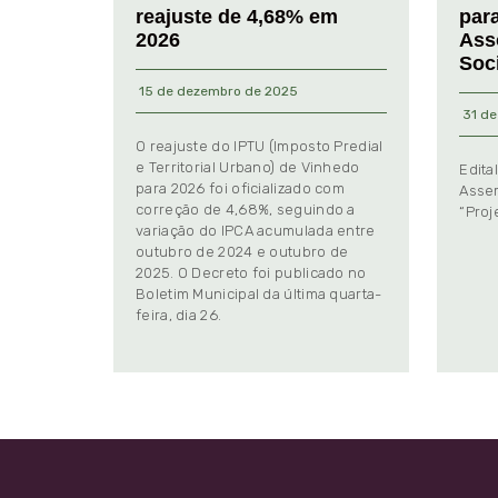
reajuste de 4,68% em
par
2026
Ass
Soc
15 de dezembro de 2025
31 de
O reajuste do IPTU (Imposto Predial
e Territorial Urbano) de Vinhedo
Edita
para 2026 foi oficializado com
Assem
correção de 4,68%, seguindo a
“Proj
variação do IPCA acumulada entre
outubro de 2024 e outubro de
2025. O Decreto foi publicado no
Boletim Municipal da última quarta-
feira, dia 26.