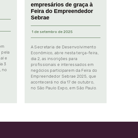
empresários de graça à
Feira do Empreendedor
Sebrae
1 de setembro de 2025
 em
A Secretaria de Desenvolvimento
 pela
Econômico, abre nesta terça-feira,
al e
dia 2, as inscrições para
ia 3
profissionais e interessados em
, no
negócios participarem da Feira do
Empreendedor Sebrae 2025, que
.
acontecerá no dia 17 de outubro,
no São Paulo Expo, em São Paulo.