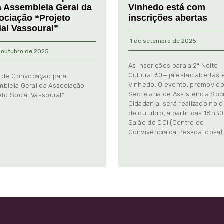
a Assembleia Geral da
Vinhedo está com
ociação “Projeto
inscrições abertas
ial Vassoural”
1 de setembro de 2025
 outubro de 2025
As inscrições para a 2ª Noite
Cultural 60+ já estão abertas
l de Convocação para
Vinhedo. O evento, promovido
bleia Geral da Associação
Secretaria de Assistência Soci
eto Social Vassoural”
Cidadania, será realizado no d
de outubro, a partir das 18h30
Salão do CCI (Centro de
Convivência da Pessoa Idosa)