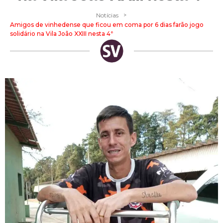
>
Notícias
Amigos de vinhedense que ficou em coma por 6 dias farão jogo
solidário na Vila João XXIII nesta 4ª