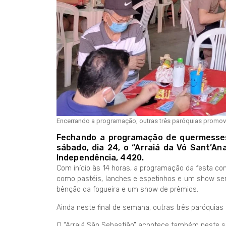
Encerrando a programação, outras três paróquias promove
Fechando a programação de quermesses 
sábado, dia 24, o “Arraiá da Vó Sant’An
Independência, 4420.
Com início às 14 horas, a programação da festa co
como pastéis, lanches e espetinhos e um show serta
bênção da fogueira e um show de prêmios.
Ainda neste final de semana, outras três paróqui
O “Arraiá São Sebastião” acontece também neste sá