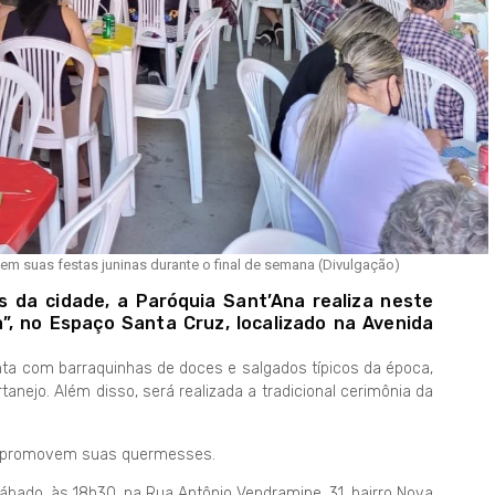
m suas festas juninas durante o final de semana (Divulgação)
da cidade, a Paróquia Sant’Ana realiza neste
a”, no Espaço Santa Cruz, localizado na Avenida
nta com barraquinhas de doces e salgados típicos da época,
nejo. Além disso, será realizada a tradicional cerimônia da
as promovem suas quermesses.
bado, às 18h30, na Rua Antônio Vendramine, 31, bairro Nova