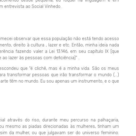
acolhendo desde pequena, eu foquei na linguagem e em
m entrevista ao Social Vinhedo.
comecei observar que essa população não está tendo acesso
to, direito à cultura , lazer e etc. Então, minha ideia nada
erência fazendo valer a Lei 13.146, em seu capítulo IX [que
 e ao lazer às pessoas com deficiência]” .
 escondeu que “é clichê, mas é a minha vida. São os meus
 para transformar pessoas que irão transformar o mundo (…)
e arte têm no mundo. Eu sou apenas um instrumento, e o que
al através do riso, durante meu percurso na palhaçaria,
, ou mesmo as piadas direcionadas às mulheres, tinham um
sim da mulher, ou que julgavam ser do universo feminino.