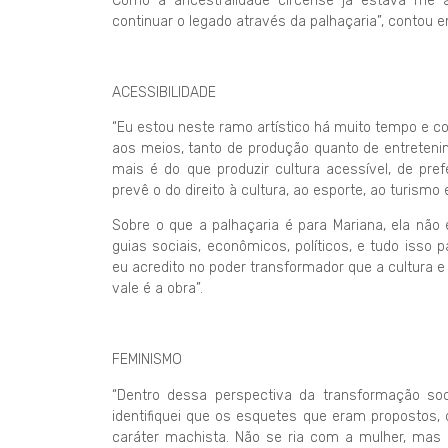
Como a ancestralidade circense já estava me 
continuar o legado através da palhaçaria”, contou e
ACESSIBILIDADE
“Eu estou neste ramo artístico há muito tempo e 
aos meios, tanto de produção quanto de entretenimen
mais é do que produzir cultura acessível, de pref
prevê o do direito à cultura, ao esporte, ao turismo
Sobre o que a palhaçaria é para Mariana, ela não
guias sociais, econômicos, políticos, e tudo isso
eu acredito no poder transformador que a cultura 
vale é a obra”.
FEMINISMO
“Dentro dessa perspectiva da transformação soci
identifiquei que os esquetes que eram propostos
caráter machista. Não se ria com a mulher, mas 