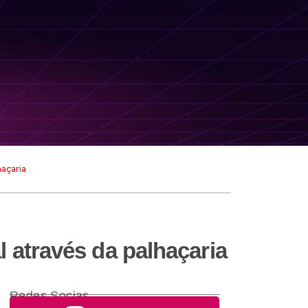
haçaria
l através da palhaçaria
Redes Socias