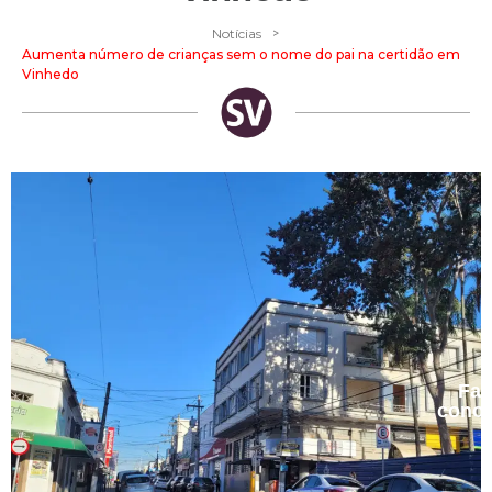
>
Notícias
Aumenta número de crianças sem o nome do pai na certidão em
Vinhedo
Fal
cono