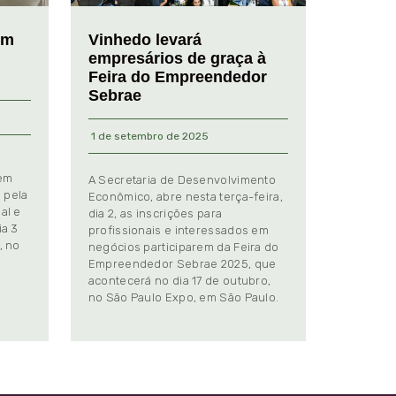
em
Vinhedo levará
empresários de graça à
Feira do Empreendedor
Sebrae
1 de setembro de 2025
 em
A Secretaria de Desenvolvimento
 pela
Econômico, abre nesta terça-feira,
al e
dia 2, as inscrições para
ia 3
profissionais e interessados em
, no
negócios participarem da Feira do
Empreendedor Sebrae 2025, que
.
acontecerá no dia 17 de outubro,
no São Paulo Expo, em São Paulo.