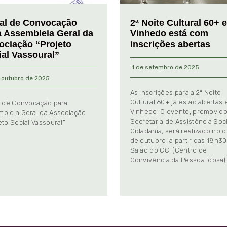
tal de Convocação
2ª Noite Cultural 60+ 
a Assembleia Geral da
Vinhedo está com
ociação “Projeto
inscrições abertas
ial Vassoural”
1 de setembro de 2025
 outubro de 2025
As inscrições para a 2ª Noite
Cultural 60+ já estão abertas
l de Convocação para
Vinhedo. O evento, promovido
bleia Geral da Associação
Secretaria de Assistência Soci
eto Social Vassoural”
Cidadania, será realizado no d
de outubro, a partir das 18h30
Salão do CCI (Centro de
Convivência da Pessoa Idosa)