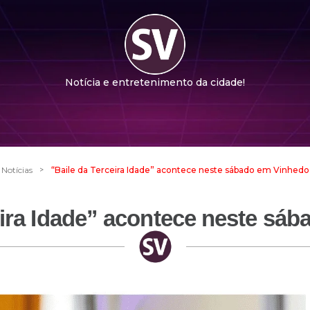
Notícia e entretenimento da cidade!
>
Notícias
“Baile da Terceira Idade” acontece neste sábado em Vinhedo
eira Idade” acontece neste sá