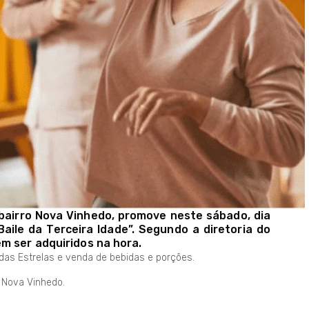
 bairro Nova Vinhedo, promove neste sábado, dia
“Baile da Terceira Idade”. Segundo a diretoria do
m ser adquiridos na hora.
das Estrelas e venda de bebidas e porções.
 Nova Vinhedo.