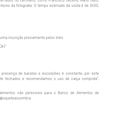
rrados no cemitério, como Francisco Glicério, Mário Gatti,
ntores da fotografia. O tempo estimado da visita é de 2h30,
uma inscrição previamente pelos links:
hOk7
a presença de baratas e escorpiões é constante, por este
ente fechados e recomendamos o uso de calça comprida”,
alimentos não perecíveis para o Banco de Alimentos de
m @oqueteassombra.