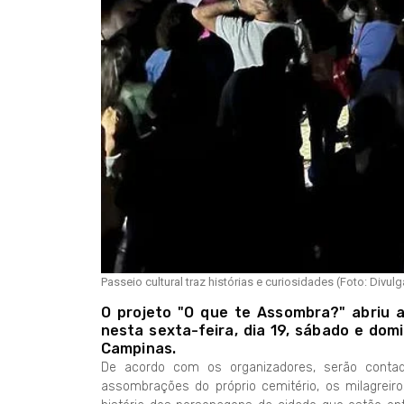
Passeio cultural traz histórias e curiosidades (Foto: Divul
O projeto "O que te Assombra?" abriu a
nesta sexta-feira, dia 19, sábado e dom
Campinas.
De acordo com os organizadores, serão contad
assombrações do próprio cemitério, os milagreiro