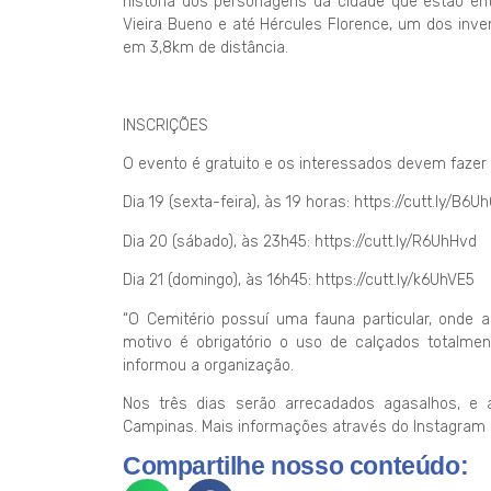
história dos personagens da cidade que estão ente
Vieira Bueno e até Hércules Florence, um dos inve
em 3,8km de distância.
INSCRIÇÕES
O evento é gratuito e os interessados devem fazer 
Dia 19 (sexta-feira), às 19 horas: https://cutt.ly/B6U
Dia 20 (sábado), às 23h45: https://cutt.ly/R6UhHvd
Dia 21 (domingo), às 16h45: https://cutt.ly/k6UhVE5
“O Cemitério possuí uma fauna particular, onde 
motivo é obrigatório o uso de calçados totalm
informou a organização.
Nos três dias serão arrecadados agasalhos, e 
Campinas. Mais informações através do Instagra
Compartilhe nosso conteúdo: