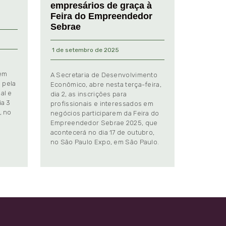
empresários de graça à
Feira do Empreendedor
Sebrae
1 de setembro de 2025
 em
A Secretaria de Desenvolvimento
 pela
Econômico, abre nesta terça-feira,
al e
dia 2, as inscrições para
ia 3
profissionais e interessados em
, no
negócios participarem da Feira do
Empreendedor Sebrae 2025, que
.
acontecerá no dia 17 de outubro,
no São Paulo Expo, em São Paulo.