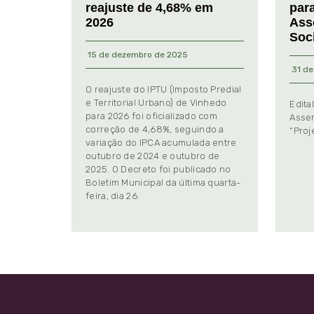
reajuste de 4,68% em
par
2026
Ass
Soc
15 de dezembro de 2025
31 de
O reajuste do IPTU (Imposto Predial
e Territorial Urbano) de Vinhedo
Edita
para 2026 foi oficializado com
Assem
correção de 4,68%, seguindo a
“Proj
variação do IPCA acumulada entre
outubro de 2024 e outubro de
2025. O Decreto foi publicado no
Boletim Municipal da última quarta-
feira, dia 26.