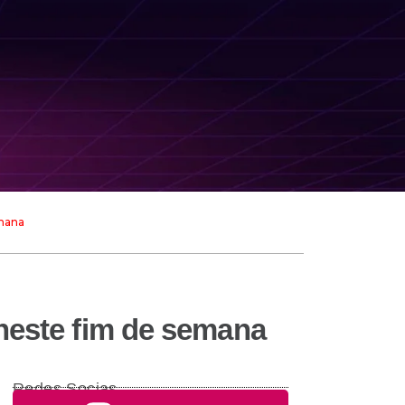
emana
neste fim de semana
Redes Socias