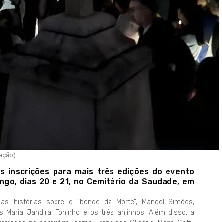
gação)
s inscrições para mais três edições do evento
ingo, dias 20 e 21, no Cemitério da Saudade, em
as histórias sobre o “bonde da Morte”, Manoel Simões,
s Maria Jandira, Toninho e os três anjinhos. Além disso, a