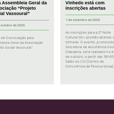
a Assembleia Geral da
Vinhedo está com
ociação “Projeto
inscrições abertas
ial Vassoural”
1 de setembro de 2025
 outubro de 2025
As inscrições para a 2ª Noite
Cultural 60+ já estão abertas
l de Convocação para
Vinhedo. O evento, promovido
bleia Geral da Associação
Secretaria de Assistência Soci
eto Social Vassoural”
Cidadania, será realizado no d
de outubro, a partir das 18h30
Salão do CCI (Centro de
Convivência da Pessoa Idosa)