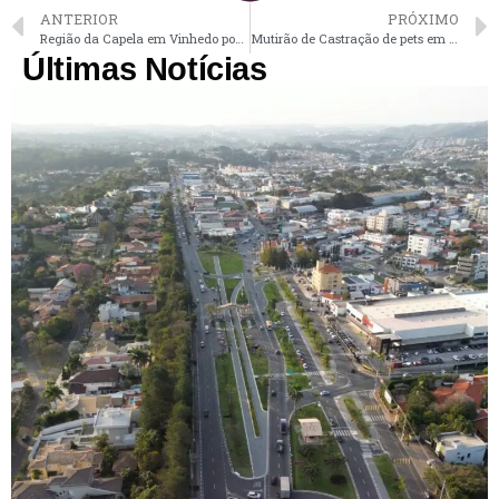
ANTERIOR
PRÓXIMO
Região da Capela em Vinhedo pode ficar sem água até esta 3ª
Mutirão de Castração de pets em Vinhedo encerra inscrições nesta 3ª e ainda há vagas para gatos
Últimas Notícias