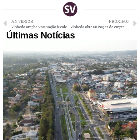
ANTERIOR
PRÓXIMO
Vinhedo amplia vacinação bivalente para pessoas com comorbidades
Vinhedo abre 68 vagas de emprego para operador de roçadeira
Últimas Notícias