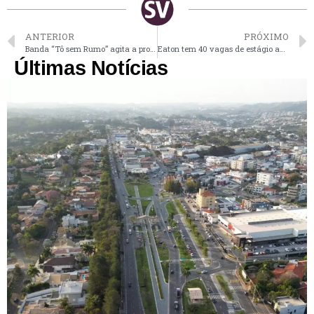
ANTERIOR
PRÓXIMO
Banda “Tô sem Rumo” agita a programação de Dia dos Pais na Feira Noturna da Capela nesta 4ª
Eaton tem 40 vagas de estágio abertas para moradores de Vinhedo e região
Últimas Notícias