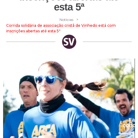
esta 5ª
>
Notícias
Corrida solidária de associação cristã de Vinhedo está com
inscrições abertas até esta 5ª
Fal
cono