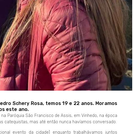
Pedro Schery Rosa, temos 19 e 22 anos. Moramos
os este ano.
na Paróquia São Francisco de Assis, em Vinhedo, na época
us catequistas, mas até então nunca havíamos conversado.
ional evento da cidade] enquanto trabalhávamos juntos