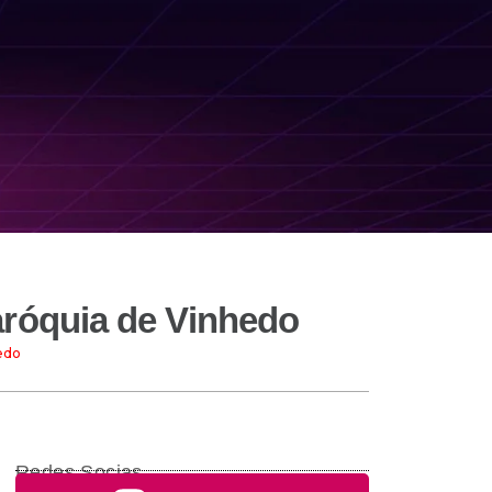
aróquia de Vinhedo
edo
Redes Socias