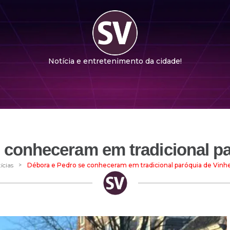
Notícia e entretenimento da cidade!
 conheceram em tradicional p
>
ícias
Débora e Pedro se conheceram em tradicional paróquia de Vinh