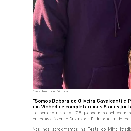
Casal Pedro e Débora
“Somos Debora de Oliveira Cavalcanti e 
em Vinhedo e completaremos 5 anos junt
Foi bem no início de 2018 quando nos conhecemos 
eu estava fazendo Crisma e o Pedro era um de me
Nós nos aproximamos na Festa do Milho [tradic