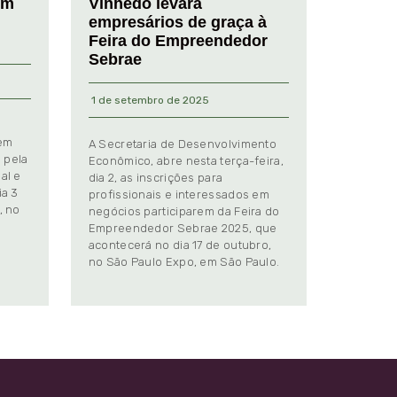
em
Vinhedo levará
empresários de graça à
Feira do Empreendedor
Sebrae
1 de setembro de 2025
 em
A Secretaria de Desenvolvimento
 pela
Econômico, abre nesta terça-feira,
al e
dia 2, as inscrições para
ia 3
profissionais e interessados em
, no
negócios participarem da Feira do
Empreendedor Sebrae 2025, que
.
acontecerá no dia 17 de outubro,
no São Paulo Expo, em São Paulo.