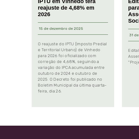
IPTU em Vinhedo terá
Edi
reajuste de 4,68% em
par
2026
Ass
Soc
15 de dezembro de 2025
31 de
O reajuste do IPTU (Imposto Predial
e Territorial Urbano) de Vinhedo
Edita
para 2026 foi oficializado com
Assem
correção de 4,68%, seguindo a
“Proj
variação do IPCA acumulada entre
outubro de 2024 e outubro de
2025. O Decreto foi publicado no
Boletim Municipal da última quarta-
feira, dia 26.