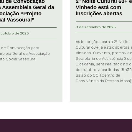
tal de Convocação
2ª Noite Cultural 60+ 
a Assembleia Geral da
Vinhedo está com
ociação “Projeto
inscrições abertas
ial Vassoural”
1 de setembro de 2025
 outubro de 2025
As inscrições para a 2ª Noite
Cultural 60+ já estão abertas
l de Convocação para
Vinhedo. O evento, promovido
bleia Geral da Associação
Secretaria de Assistência Soci
eto Social Vassoural”
Cidadania, será realizado no d
de outubro, a partir das 18h30
Salão do CCI (Centro de
Convivência da Pessoa Idosa)