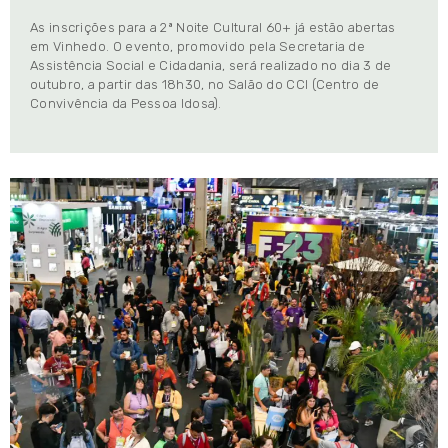
As inscrições para a 2ª Noite Cultural 60+ já estão abertas
em Vinhedo. O evento, promovido pela Secretaria de
Assistência Social e Cidadania, será realizado no dia 3 de
outubro, a partir das 18h30, no Salão do CCI (Centro de
Convivência da Pessoa Idosa).