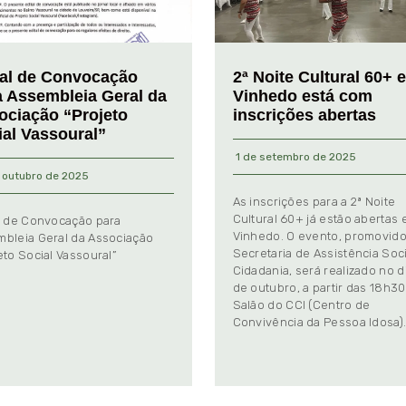
tal de Convocação
2ª Noite Cultural 60+ 
a Assembleia Geral da
Vinhedo está com
ociação “Projeto
inscrições abertas
ial Vassoural”
1 de setembro de 2025
 outubro de 2025
As inscrições para a 2ª Noite
Cultural 60+ já estão abertas
l de Convocação para
Vinhedo. O evento, promovido
bleia Geral da Associação
Secretaria de Assistência Soci
eto Social Vassoural”
Cidadania, será realizado no d
de outubro, a partir das 18h30
Salão do CCI (Centro de
Convivência da Pessoa Idosa)