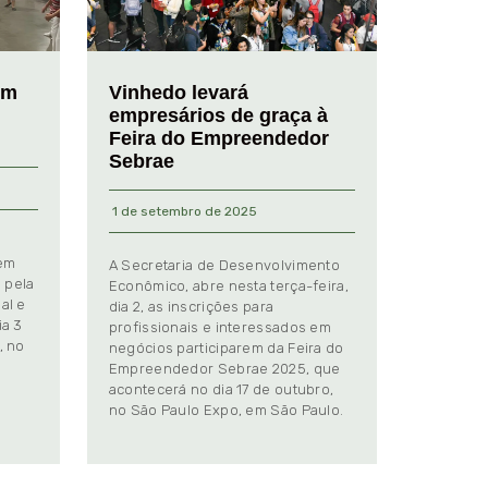
em
Vinhedo levará
empresários de graça à
Feira do Empreendedor
Sebrae
1 de setembro de 2025
 em
A Secretaria de Desenvolvimento
 pela
Econômico, abre nesta terça-feira,
al e
dia 2, as inscrições para
ia 3
profissionais e interessados em
, no
negócios participarem da Feira do
Empreendedor Sebrae 2025, que
.
acontecerá no dia 17 de outubro,
no São Paulo Expo, em São Paulo.