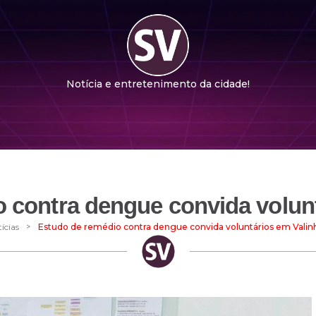
Notícia e entretenimento da cidade!
 contra dengue convida volun
>
ícias
Estudo de remédio contra dengue convida voluntários em Valin