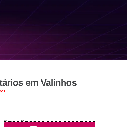
tários em Valinhos
hos
Redes Socias