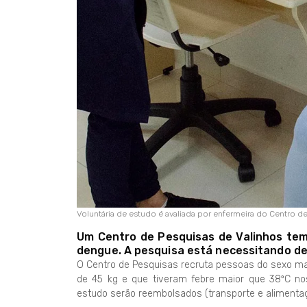
Voluntária de estudo é avaliada por enfermeira do Centro d
Um Centro de Pesquisas de Valinhos te
dengue. A pesquisa está necessitando de v
O Centro de Pesquisas recruta pessoas do sexo ma
de 45 kg e que tiveram febre maior que 38ºC nos
estudo serão reembolsados (transporte e alimentaçã