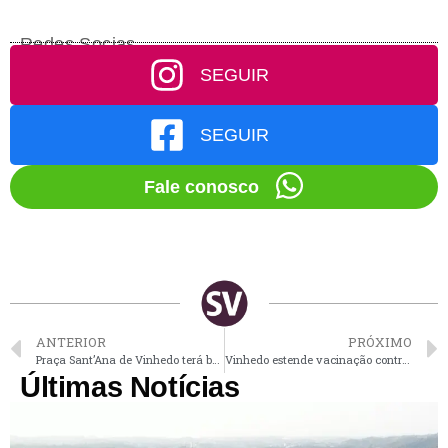
Redes Socias
SEGUIR
SEGUIR
Fale conosco
ANTERIOR
PRÓXIMO
Praça Sant’Ana de Vinhedo terá brinquedos infláveis gratuitos neste sábado
Vinhedo estende vacinação contra a dengue para crianças de 10 a 14 anos a partir da próxima 2ª-feira
Últimas Notícias