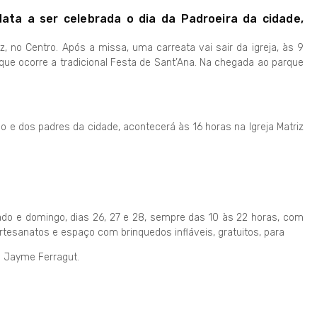
data a ser celebrada o dia da Padroeira da cidade,
 no Centro. Após a missa, uma carreata vai sair da igreja, às 9
que ocorre a tradicional Festa de Sant’Ana. Na chegada ao parque
 e dos padres da cidade, acontecerá às 16 horas na Igreja Matriz
bado e domingo, dias 26, 27 e 28, sempre das 10 às 22 horas, com
artesanatos e espaço com brinquedos infláveis, gratuitos, para
l Jayme Ferragut.