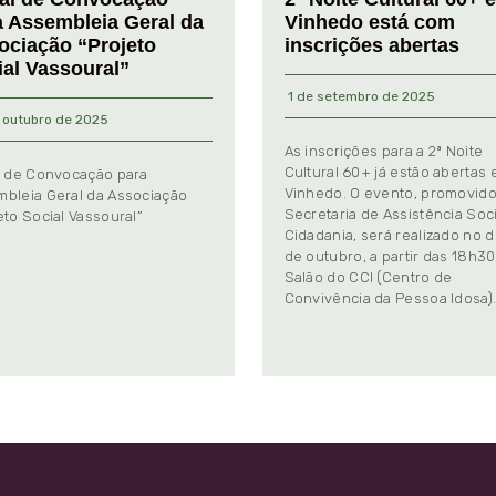
a Assembleia Geral da
Vinhedo está com
ociação “Projeto
inscrições abertas
ial Vassoural”
1 de setembro de 2025
 outubro de 2025
As inscrições para a 2ª Noite
Cultural 60+ já estão abertas
l de Convocação para
Vinhedo. O evento, promovido
bleia Geral da Associação
Secretaria de Assistência Soci
eto Social Vassoural”
Cidadania, será realizado no d
de outubro, a partir das 18h30
Salão do CCI (Centro de
Convivência da Pessoa Idosa)