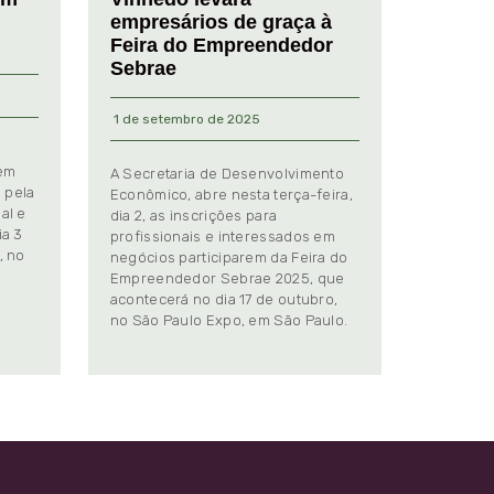
empresários de graça à
Feira do Empreendedor
Sebrae
1 de setembro de 2025
 em
A Secretaria de Desenvolvimento
 pela
Econômico, abre nesta terça-feira,
al e
dia 2, as inscrições para
ia 3
profissionais e interessados em
, no
negócios participarem da Feira do
Empreendedor Sebrae 2025, que
.
acontecerá no dia 17 de outubro,
no São Paulo Expo, em São Paulo.