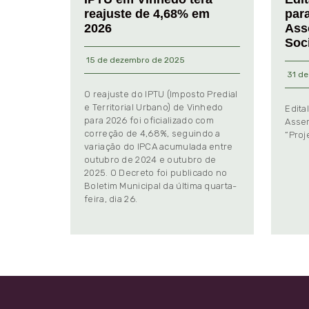
reajuste de 4,68% em
par
2026
Ass
Soc
15 de dezembro de 2025
31 de
O reajuste do IPTU (Imposto Predial
e Territorial Urbano) de Vinhedo
Edita
para 2026 foi oficializado com
Assem
correção de 4,68%, seguindo a
“Proj
variação do IPCA acumulada entre
outubro de 2024 e outubro de
2025. O Decreto foi publicado no
Boletim Municipal da última quarta-
feira, dia 26.