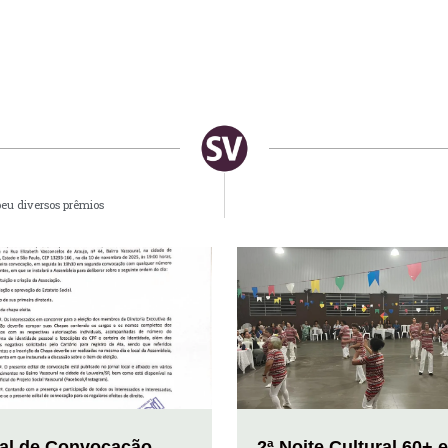
ebeu diversos prêmios
tal de Convocação
2ª Noite Cultural 60+ 