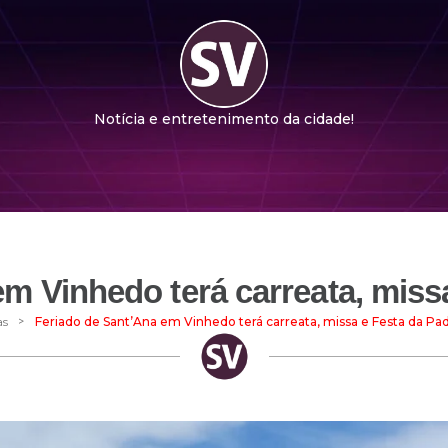
Notícia e entretenimento da cidade!
m Vinhedo terá carreata, miss
>
as
Feriado de Sant’Ana em Vinhedo terá carreata, missa e Festa da Pad