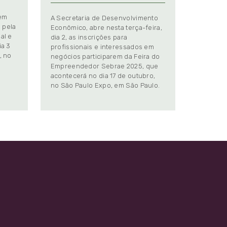
 em
A Secretaria de Desenvolvimento
 pela
Econômico, abre nesta terça-feira,
al e
dia 2, as inscrições para
ia 3
profissionais e interessados em
, no
negócios participarem da Feira do
Empreendedor Sebrae 2025, que
.
acontecerá no dia 17 de outubro,
no São Paulo Expo, em São Paulo.