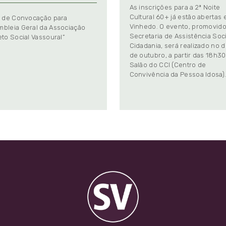
As inscrições para a 2ª Noite
Cultural 60+ já estão abertas
l de Convocação para
Vinhedo. O evento, promovido
bleia Geral da Associação
Secretaria de Assistência Soci
eto Social Vassoural”
Cidadania, será realizado no d
de outubro, a partir das 18h30
Salão do CCI (Centro de
Convivência da Pessoa Idosa)