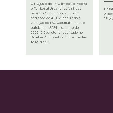
O reajuste do IPTU (Imposto Predial
e Territorial Urbano) de Vinhedo
Edita
para 2026 foi oficializado com
Assem
correção de 4,68%, seguindo a
“Proj
variação do IPCA acumulada entre
outubro de 2024 e outubro de
2025. O Decreto foi publicado no
Boletim Municipal da última quarta-
feira, dia 26.