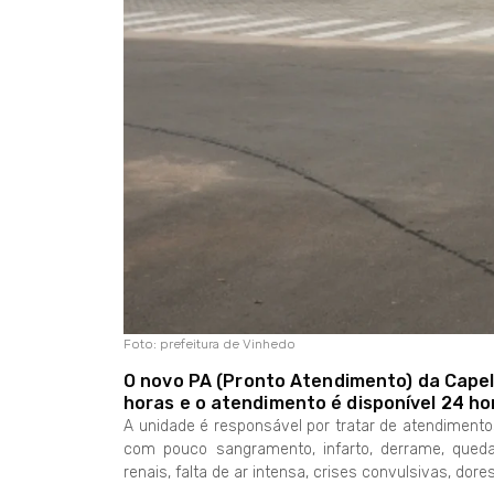
Foto: prefeitura de Vinhedo
O novo PA (Pronto Atendimento) da Capela
horas e o atendimento é disponível 24 hor
A unidade é responsável por tratar de atendimento
com pouco sangramento, infarto, derrame, queda 
renais, falta de ar intensa, crises convulsivas, dore