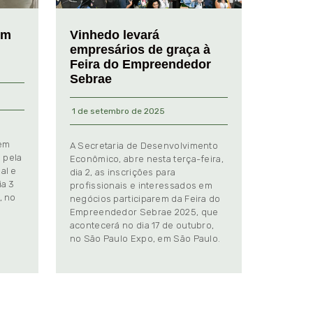
em
Vinhedo levará
empresários de graça à
Feira do Empreendedor
Sebrae
1 de setembro de 2025
 em
A Secretaria de Desenvolvimento
 pela
Econômico, abre nesta terça-feira,
al e
dia 2, as inscrições para
ia 3
profissionais e interessados em
, no
negócios participarem da Feira do
Empreendedor Sebrae 2025, que
.
acontecerá no dia 17 de outubro,
no São Paulo Expo, em São Paulo.