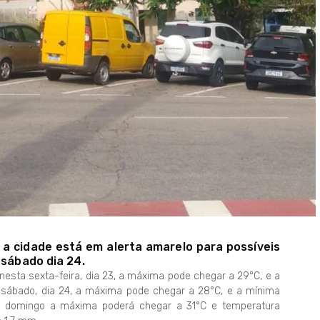
 a cidade está em alerta amarelo para possíveis
 sábado dia 24.
nesta sexta-feira, dia 23, a máxima pode chegar a 29°C, e a
sábado, dia 24, a máxima pode chegar a 28°C, e a mínima
 domingo a máxima poderá chegar a 31°C e temperatura