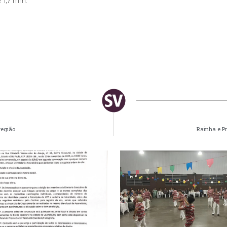
 1,7 mm.
região
Rainha e P