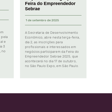
Feira do Empreendedor
Sebrae
1 de setembro de 2025
 em
A Secretaria de Desenvolvimento
 pela
Econômico, abre nesta terça-feira,
al e
dia 2, as inscrições para
ia 3
profissionais e interessados em
, no
negócios participarem da Feira do
Empreendedor Sebrae 2025, que
.
acontecerá no dia 17 de outubro,
no São Paulo Expo, em São Paulo.