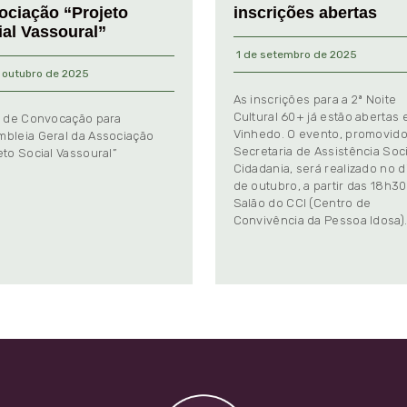
ociação “Projeto
inscrições abertas
ial Vassoural”
1 de setembro de 2025
 outubro de 2025
As inscrições para a 2ª Noite
Cultural 60+ já estão abertas
l de Convocação para
Vinhedo. O evento, promovido
bleia Geral da Associação
Secretaria de Assistência Soci
eto Social Vassoural”
Cidadania, será realizado no d
de outubro, a partir das 18h30
Salão do CCI (Centro de
Convivência da Pessoa Idosa)