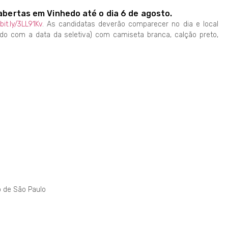
 abertas em Vinhedo até o dia 6 de agosto.
/bit.ly/3LL91Kv
. As candidatas deverão comparecer no dia e local
rdo com a data da seletiva) com camiseta branca, calção preto,
o de São Paulo