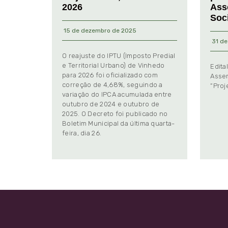
2026
Ass
Soc
15 de dezembro de 2025
31 de
O reajuste do IPTU (Imposto Predial
e Territorial Urbano) de Vinhedo
Edita
para 2026 foi oficializado com
Assem
correção de 4,68%, seguindo a
“Proj
variação do IPCA acumulada entre
outubro de 2024 e outubro de
2025. O Decreto foi publicado no
Boletim Municipal da última quarta-
feira, dia 26.