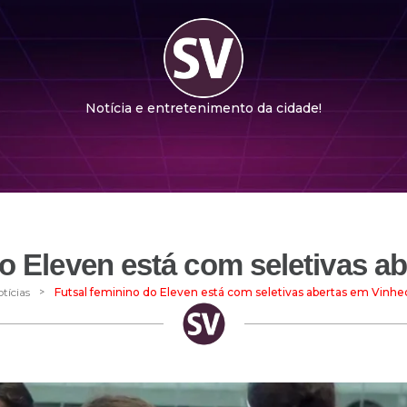
Notícia e entretenimento da cidade!
do Eleven está com seletivas a
>
tícias
Futsal feminino do Eleven está com seletivas abertas em Vinhe