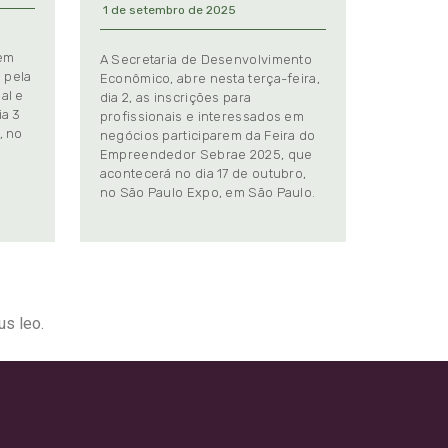
1 de setembro de 2025
 em
A Secretaria de Desenvolvimento
 pela
Econômico, abre nesta terça-feira,
al e
dia 2, as inscrições para
ia 3
profissionais e interessados em
, no
negócios participarem da Feira do
Empreendedor Sebrae 2025, que
.
acontecerá no dia 17 de outubro,
no São Paulo Expo, em São Paulo.
us leo.