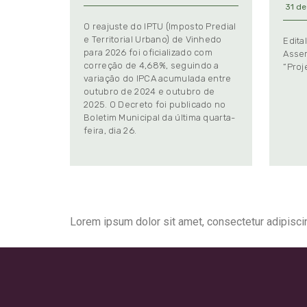
31 de
O reajuste do IPTU (Imposto Predial
e Territorial Urbano) de Vinhedo
Edita
para 2026 foi oficializado com
Assem
correção de 4,68%, seguindo a
“Proj
variação do IPCA acumulada entre
outubro de 2024 e outubro de
2025. O Decreto foi publicado no
Boletim Municipal da última quarta-
feira, dia 26.
Lorem ipsum dolor sit amet, consectetur adipiscing 