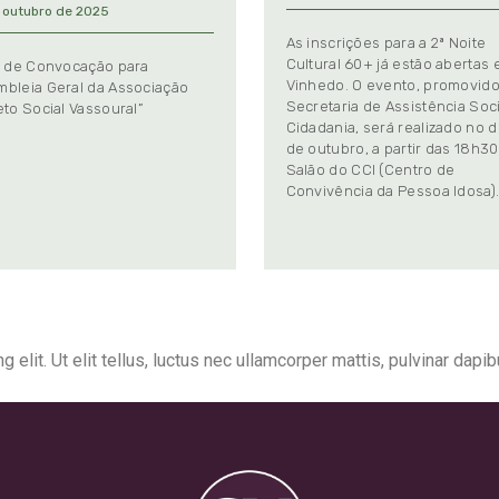
 outubro de 2025
As inscrições para a 2ª Noite
Cultural 60+ já estão abertas
l de Convocação para
Vinhedo. O evento, promovido
bleia Geral da Associação
Secretaria de Assistência Soci
eto Social Vassoural”
Cidadania, será realizado no d
de outubro, a partir das 18h30
Salão do CCI (Centro de
Convivência da Pessoa Idosa)
elit. Ut elit tellus, luctus nec ullamcorper mattis, pulvinar dapib