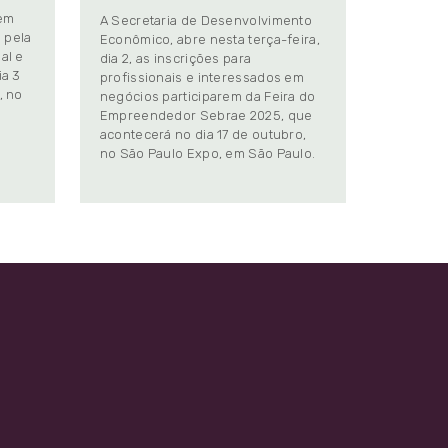
 em
A Secretaria de Desenvolvimento
 pela
Econômico, abre nesta terça-feira,
al e
dia 2, as inscrições para
ia 3
profissionais e interessados em
, no
negócios participarem da Feira do
Empreendedor Sebrae 2025, que
.
acontecerá no dia 17 de outubro,
no São Paulo Expo, em São Paulo.