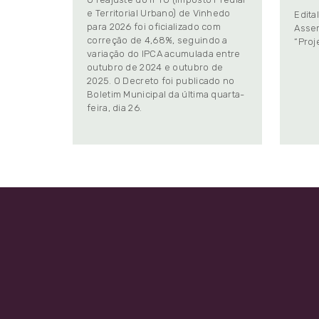
e Territorial Urbano) de Vinhedo
Edita
para 2026 foi oficializado com
Assem
correção de 4,68%, seguindo a
“Proj
variação do IPCA acumulada entre
outubro de 2024 e outubro de
2025. O Decreto foi publicado no
Boletim Municipal da última quarta-
feira, dia 26.