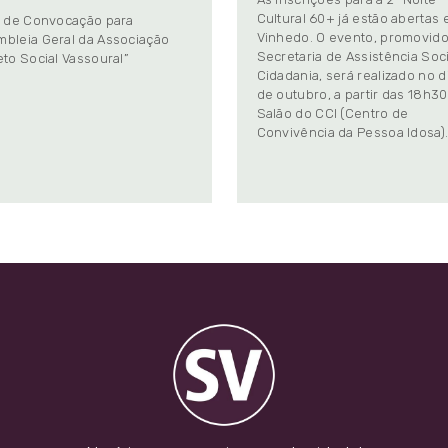
Cultural 60+ já estão abertas
l de Convocação para
Vinhedo. O evento, promovido
bleia Geral da Associação
Secretaria de Assistência Soci
eto Social Vassoural”
Cidadania, será realizado no d
de outubro, a partir das 18h30
Salão do CCI (Centro de
Convivência da Pessoa Idosa)