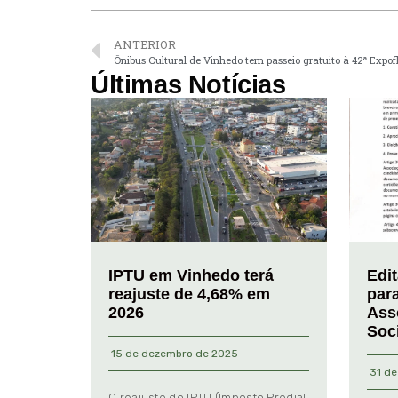
ANTERIOR
Ônibus Cultural de Vinhedo tem passeio gratuito à 42ª Expof
Últimas Notícias
IPTU em Vinhedo terá
Edi
reajuste de 4,68% em
par
2026
Ass
Soc
15 de dezembro de 2025
31 de
O reajuste do IPTU (Imposto Predial