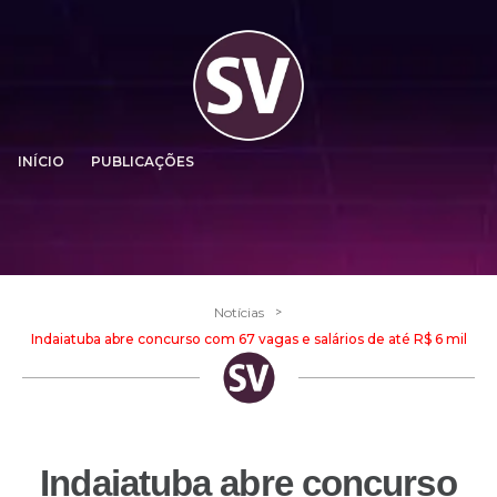
INÍCIO
PUBLICAÇÕES
>
Notícias
Indaiatuba abre concurso com 67 vagas e salários de até R$ 6 mil
Indaiatuba abre concurso