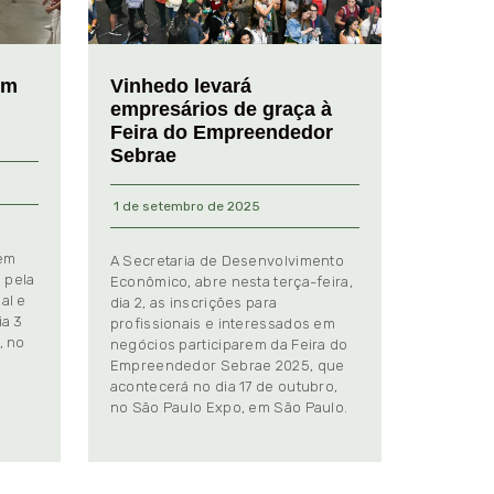
em
Vinhedo levará
empresários de graça à
Feira do Empreendedor
Sebrae
1 de setembro de 2025
 em
A Secretaria de Desenvolvimento
 pela
Econômico, abre nesta terça-feira,
al e
dia 2, as inscrições para
ia 3
profissionais e interessados em
, no
negócios participarem da Feira do
Empreendedor Sebrae 2025, que
.
acontecerá no dia 17 de outubro,
no São Paulo Expo, em São Paulo.