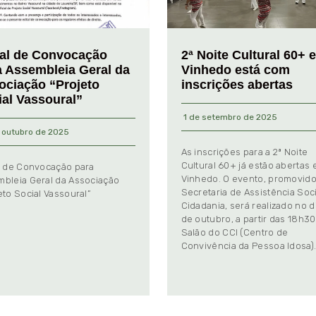
tal de Convocação
2ª Noite Cultural 60+ 
a Assembleia Geral da
Vinhedo está com
ociação “Projeto
inscrições abertas
ial Vassoural”
1 de setembro de 2025
 outubro de 2025
As inscrições para a 2ª Noite
Cultural 60+ já estão abertas
l de Convocação para
Vinhedo. O evento, promovido
bleia Geral da Associação
Secretaria de Assistência Soci
eto Social Vassoural”
Cidadania, será realizado no d
de outubro, a partir das 18h30
Salão do CCI (Centro de
Convivência da Pessoa Idosa)