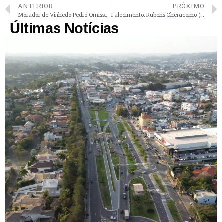
ANTERIOR
PRÓXIMO
Morador de Vinhedo Pedro Omissolo completa 100 anos neste sábado
Falecimento: Rubens Cheracomo (Lebrinha)
Últimas Notícias