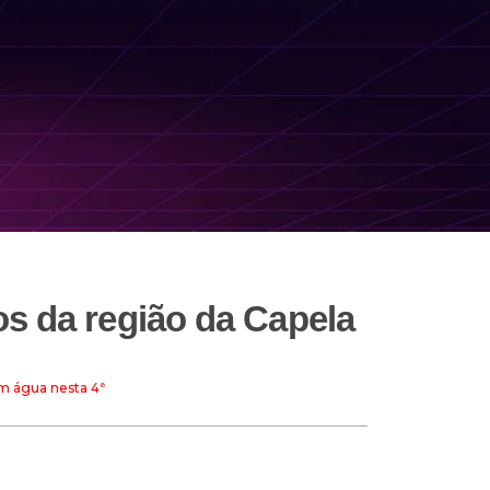
s da região da Capela
m água nesta 4ª