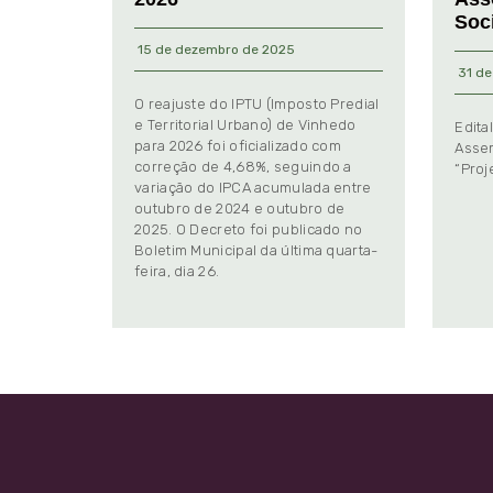
Soc
15 de dezembro de 2025
31 de
O reajuste do IPTU (Imposto Predial
e Territorial Urbano) de Vinhedo
Edita
para 2026 foi oficializado com
Assem
correção de 4,68%, seguindo a
“Proj
variação do IPCA acumulada entre
outubro de 2024 e outubro de
2025. O Decreto foi publicado no
Boletim Municipal da última quarta-
feira, dia 26.