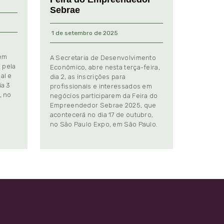
Sebrae
1 de setembro de 2025
 em
A Secretaria de Desenvolvimento
 pela
Econômico, abre nesta terça-feira,
al e
dia 2, as inscrições para
ia 3
profissionais e interessados em
, no
negócios participarem da Feira do
Empreendedor Sebrae 2025, que
.
acontecerá no dia 17 de outubro,
no São Paulo Expo, em São Paulo.