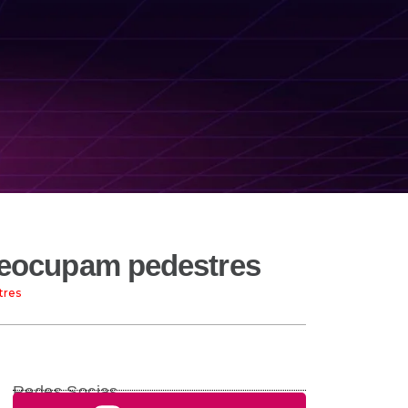
preocupam pedestres
tres
Redes Socias