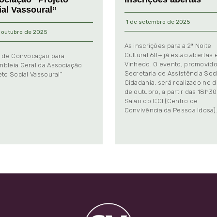
ial Vassoural”
1 de setembro de 2025
 outubro de 2025
As inscrições para a 2ª Noite
Cultural 60+ já estão abertas
l de Convocação para
Vinhedo. O evento, promovido
bleia Geral da Associação
Secretaria de Assistência Soci
eto Social Vassoural”
Cidadania, será realizado no d
de outubro, a partir das 18h30
Salão do CCI (Centro de
Convivência da Pessoa Idosa)