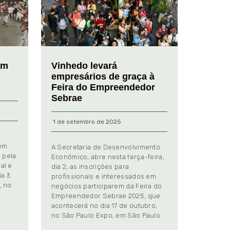
em
Vinhedo levará
empresários de graça à
Feira do Empreendedor
Sebrae
1 de setembro de 2025
 em
A Secretaria de Desenvolvimento
 pela
Econômico, abre nesta terça-feira,
al e
dia 2, as inscrições para
ia 3
profissionais e interessados em
, no
negócios participarem da Feira do
Empreendedor Sebrae 2025, que
.
acontecerá no dia 17 de outubro,
no São Paulo Expo, em São Paulo.