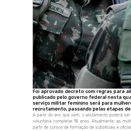
Foi aprovado decreto com regras para ali
publicado pelo governo federal nesta qua
serviço militar feminino será para mulh
recrutamento, passando pelas etapas de 
A partir do ano que vem, o alistamento poderá ser
voluntária completar 18 anos. Atualmente, as mu
partir de cursos de formação de suboficiais e oficiai