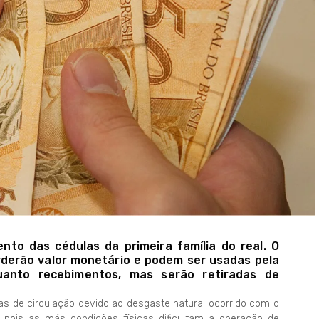
nto das cédulas da primeira família do real. O
rderão valor monetário e podem ser usadas pela
anto recebimentos, mas serão retiradas de
as de circulação devido ao desgaste natural ocorrido com o
, pois as más condições físicas dificultam a operação de