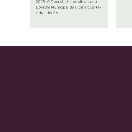
2025. O Decreto foi publicado no
Boletim Municipal da última quarta-
feira, dia 26.