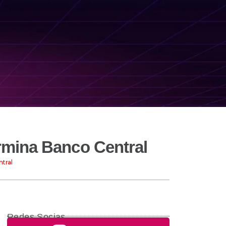
ermina Banco Central
tral
Redes Socias