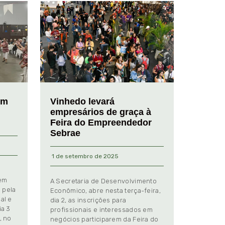
em
Vinhedo levará
empresários de graça à
Feira do Empreendedor
Sebrae
1 de setembro de 2025
 em
A Secretaria de Desenvolvimento
 pela
Econômico, abre nesta terça-feira,
al e
dia 2, as inscrições para
ia 3
profissionais e interessados em
, no
negócios participarem da Feira do