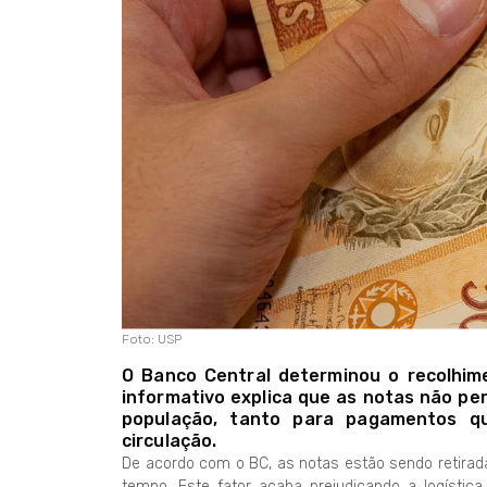
Foto: USP
O Banco Central determinou o recolhime
informativo explica que as notas não pe
população, tanto para pagamentos qu
circulação.
De acordo com o BC, as notas estão sendo retirad
tempo. Este fator acaba prejudicando a logística