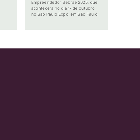
Empreendedor Sebrae 2025, que
.
acontecerá no dia 17 de outubro,
no São Paulo Expo, em São Paulo.