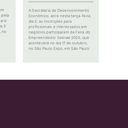
 em
A Secretaria de Desenvolvimento
 pela
Econômico, abre nesta terça-feira,
al e
dia 2, as inscrições para
ia 3
profissionais e interessados em
, no
negócios participarem da Feira do
Empreendedor Sebrae 2025, que
.
acontecerá no dia 17 de outubro,
no São Paulo Expo, em São Paulo.