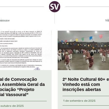
toimune
Vôl
tal de Convocação
2ª Noite Cultural 60+ 
a Assembleia Geral da
Vinhedo está com
ociação “Projeto
inscrições abertas
ial Vassoural”
1 de setembro de 2025
 outubro de 2025