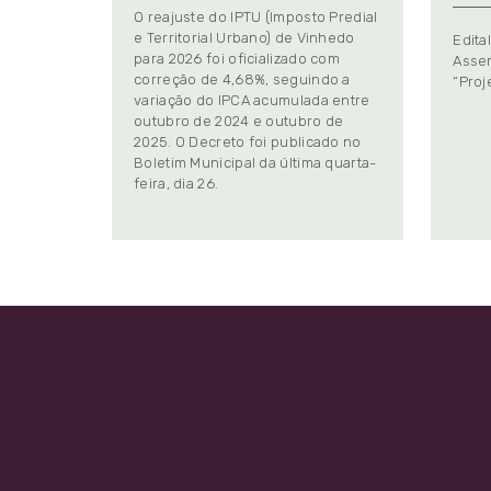
O reajuste do IPTU (Imposto Predial
e Territorial Urbano) de Vinhedo
Edita
para 2026 foi oficializado com
Assem
correção de 4,68%, seguindo a
“Proj
variação do IPCA acumulada entre
outubro de 2024 e outubro de
2025. O Decreto foi publicado no
Boletim Municipal da última quarta-
feira, dia 26.