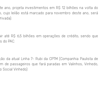
te ano, projeta investimentos em R$ 12 bilhões na volta do
, cujo leilão está marcado para novembro deste ano, será
rivada).
rair até R$ 6,5 bilhões em operações de crédito, sendo que
is do PAC.
ação da atual Linha 7- Rubi da CPTM (Companhia Paulista de
em de passageiros que fará paradas em Valinhos, Vinhedo,
o Social Vinhedo)