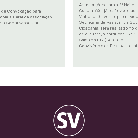
As inscrições para a 2ª Noite
Cultural 60+ já estão abertas
l de Convocação para
Vinhedo. O evento, promovido
bleia Geral da Associação
Secretaria de Assistência Soci
eto Social Vassoural”
Cidadania, será realizado no d
de outubro, a partir das 18h30
Salão do CCI (Centro de
Convivência da Pessoa Idosa)