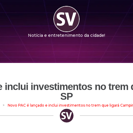
Notícia e entretenimento da cidade!
 inclui investimentos no trem 
SP
>
Novo PAC é lançado e inclui investimentos no trem que ligará Campi