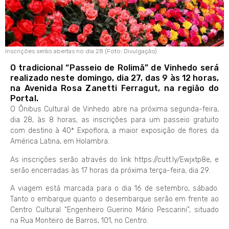
Inscrições serão abertas no dia 28 (Foto: Divulgação)
O tradicional “Passeio de Rolimã” de Vinhedo será
realizado neste domingo, dia 27, das 9 às 12 horas,
na Avenida Rosa Zanetti Ferragut, na região do
Portal.
O Ônibus Cultural de Vinhedo abre na próxima segunda-feira,
dia 28, às 8 horas, as inscrições para um passeio gratuito
com destino à 40ª Expoflora, a maior exposição de flores da
América Latina, em Holambra.
As inscrições serão através do link https://cutt.ly/Ewjxtp8e, e
serão encerradas às 17 horas da próxima terça-feira, dia 29.
A viagem está marcada para o dia 16 de setembro, sábado.
Tanto o embarque quanto o desembarque serão em frente ao
Centro Cultural “Engenheiro Guerino Mário Pescarini”, situado
na Rua Monteiro de Barros, 101, no Centro.