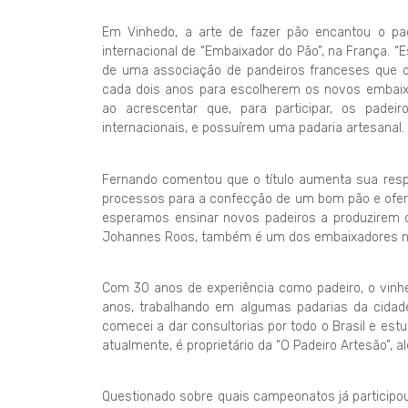
Em Vinhedo, a arte de fazer pão encantou o pade
internacional de “Embaixador do Pão”, na França. “
de uma associação de pandeiros franceses que o
cada dois anos para escolherem os novos embaixa
ao acrescentar que, para participar, os padei
internacionais, e possuírem uma padaria artesanal.
Fernando comentou que o título aumenta sua respo
processos para a confecção de um bom pão e ofer
esperamos ensinar novos padeiros a produzirem o
Johannes Roos, também é um dos embaixadores no
Com 30 anos de experiência como padeiro, o vinhe
anos, trabalhando em algumas padarias da cidad
comecei a dar consultorias por todo o Brasil e estu
atualmente, é proprietário da “O Padeiro Artesão”, 
Questionado sobre quais campeonatos já participo