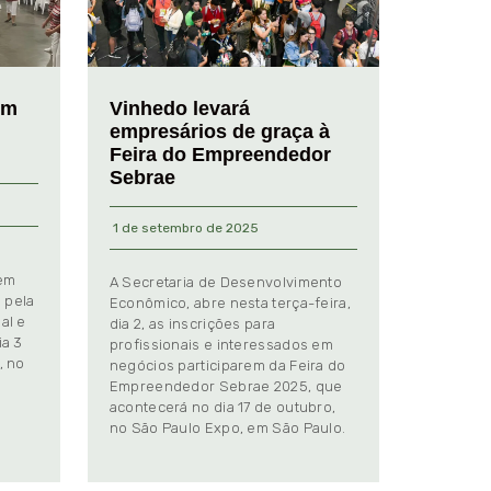
em
Vinhedo levará
empresários de graça à
Feira do Empreendedor
Sebrae
1 de setembro de 2025
 em
A Secretaria de Desenvolvimento
 pela
Econômico, abre nesta terça-feira,
al e
dia 2, as inscrições para
ia 3
profissionais e interessados em
, no
negócios participarem da Feira do
Empreendedor Sebrae 2025, que
.
acontecerá no dia 17 de outubro,
no São Paulo Expo, em São Paulo.