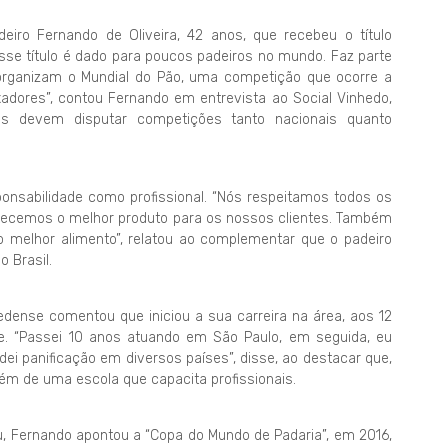
iro Fernando de Oliveira, 42 anos, que recebeu o título
Esse título é dado para poucos padeiros no mundo. Faz parte
rganizam o Mundial do Pão, uma competição que ocorre a
dores”, contou Fernando em entrevista ao Social Vinhedo,
ros devem disputar competições tanto nacionais quanto
nsabilidade como profissional. “Nós respeitamos todos os
ecemos o melhor produto para os nossos clientes. Também
 melhor alimento”, relatou ao complementar que o padeiro
 Brasil.
dense comentou que iniciou a sua carreira na área, aos 12
e. “Passei 10 anos atuando em São Paulo, em seguida, eu
dei panificação em diversos países”, disse, ao destacar que,
além de uma escola que capacita profissionais.
u, Fernando apontou a “Copa do Mundo de Padaria”, em 2016,