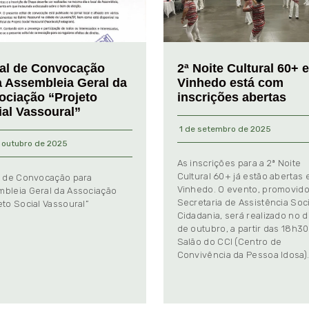
tal de Convocação
2ª Noite Cultural 60+ 
a Assembleia Geral da
Vinhedo está com
ociação “Projeto
inscrições abertas
ial Vassoural”
1 de setembro de 2025
 outubro de 2025
As inscrições para a 2ª Noite
Cultural 60+ já estão abertas
l de Convocação para
Vinhedo. O evento, promovido
bleia Geral da Associação
Secretaria de Assistência Soci
eto Social Vassoural”
Cidadania, será realizado no d
de outubro, a partir das 18h30
Salão do CCI (Centro de
Convivência da Pessoa Idosa)