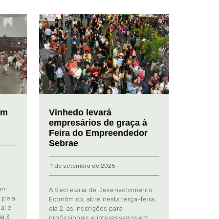
em
Vinhedo levará
empresários de graça à
Feira do Empreendedor
Sebrae
1 de setembro de 2025
 em
A Secretaria de Desenvolvimento
 pela
Econômico, abre nesta terça-feira,
al e
dia 2, as inscrições para
ia 3
profissionais e interessados em