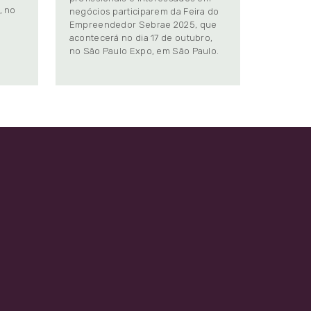
, no
negócios participarem da Feira do
Empreendedor Sebrae 2025, que
.
acontecerá no dia 17 de outubro,
no São Paulo Expo, em São Paulo.