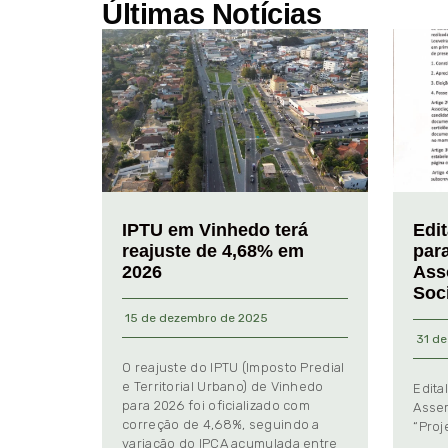
Últimas Notícias
IPTU em Vinhedo terá
Edi
reajuste de 4,68% em
par
2026
Ass
Soc
15 de dezembro de 2025
31 de
O reajuste do IPTU (Imposto Predial
e Territorial Urbano) de Vinhedo
Edita
para 2026 foi oficializado com
Assem
correção de 4,68%, seguindo a
“Proj
variação do IPCA acumulada entre