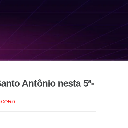
nto Antônio nesta 5ª-
 5ª-feira