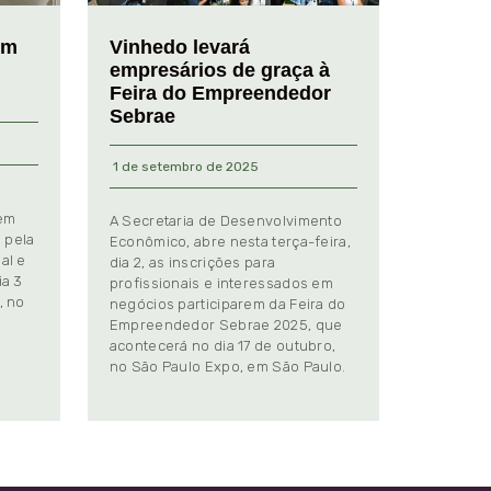
em
Vinhedo levará
empresários de graça à
Feira do Empreendedor
Sebrae
1 de setembro de 2025
 em
A Secretaria de Desenvolvimento
 pela
Econômico, abre nesta terça-feira,
al e
dia 2, as inscrições para
ia 3
profissionais e interessados em
, no
negócios participarem da Feira do
Empreendedor Sebrae 2025, que
.
acontecerá no dia 17 de outubro,
no São Paulo Expo, em São Paulo.