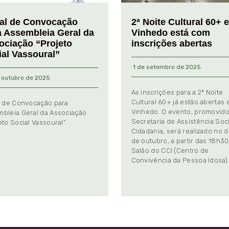
tal de Convocação
2ª Noite Cultural 60+ 
a Assembleia Geral da
Vinhedo está com
ociação “Projeto
inscrições abertas
ial Vassoural”
1 de setembro de 2025
 outubro de 2025
As inscrições para a 2ª Noite
Cultural 60+ já estão abertas
l de Convocação para
Vinhedo. O evento, promovido
bleia Geral da Associação
Secretaria de Assistência Soci
eto Social Vassoural”
Cidadania, será realizado no d
de outubro, a partir das 18h30
Salão do CCI (Centro de
Convivência da Pessoa Idosa)