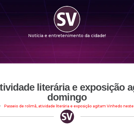
Notícia e entretenimento da cidade!
tividade literária e exposição
domingo
>
Passeio de rolimã, atividade literária e exposição agitam Vinhedo nes