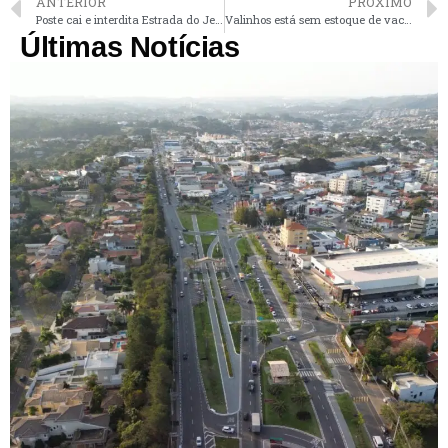
ANTERIOR
PRÓXIMO
Poste cai e interdita Estrada do Jequitibá em Valinhos
Valinhos está sem estoque de vacinas contra a covid para crianças de até 3 anos
Últimas Notícias