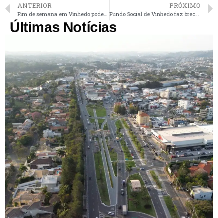
ANTERIOR
PRÓXIMO
Fim de semana em Vinhedo pode ter pancadas de chuva e temperatura mínima de 15°C
Fundo Social de Vinhedo faz brechó neste sábado com peças a partir de R$ 2
Últimas Notícias