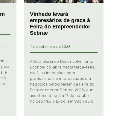
em
Vinhedo levará
empresários de graça à
Feira do Empreendedor
Sebrae
1 de setembro de 2025
 em
A Secretaria de Desenvolvimento
 pela
Econômico, abre nesta terça-feira,
al e
dia 2, as inscrições para
ia 3
profissionais e interessados em
, no
negócios participarem da Feira do
Empreendedor Sebrae 2025, que
.
acontecerá no dia 17 de outubro,
no São Paulo Expo, em São Paulo.