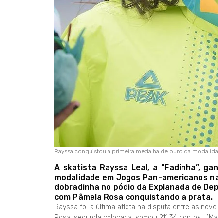
Rayssa conquistou a primeira medalha de ouro da modali
A skatista Rayssa Leal, a “Fadinha”, ga
modalidade em Jogos Pan-americanos na 
dobradinha no pódio da Explanada de Dep
com Pâmela Rosa conquistando a prata.
Rayssa foi a última atleta na disputa entre as nov
Rosa, segunda colocada, somou 211.34 pontos. (Mat