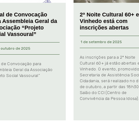
tal de Convocação
2ª Noite Cultural 60+ 
a Assembleia Geral da
Vinhedo está com
ociação “Projeto
inscrições abertas
ial Vassoural”
1 de setembro de 2025
 outubro de 2025
As inscrições para a 2ª Noite
Cultural 60+ já estão abertas
l de Convocação para
Vinhedo. O evento, promovido
bleia Geral da Associação
Secretaria de Assistência Soci
eto Social Vassoural”
Cidadania, será realizado no d
de outubro, a partir das 18h30
Salão do CCI (Centro de
Convivência da Pessoa Idosa)