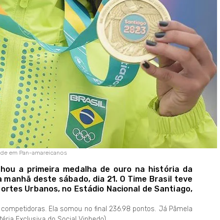
dade em Pan-amareicanos
nhou a primeira medalha de ouro na história da
manhã deste sábado, dia 21. O Time Brasil teve
ortes Urbanos, no Estádio Nacional de Santiago,
e competidoras. Ela somou no final 236.98 pontos. Já Pâmela
éria Exclusiva do Social Vinhedo)