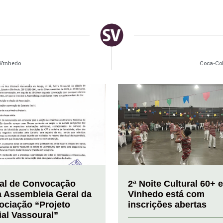
 Vinhedo
Coca-Col
tal de Convocação
2ª Noite Cultural 60+ 
a Assembleia Geral da
Vinhedo está com
ociação “Projeto
inscrições abertas
ial Vassoural”