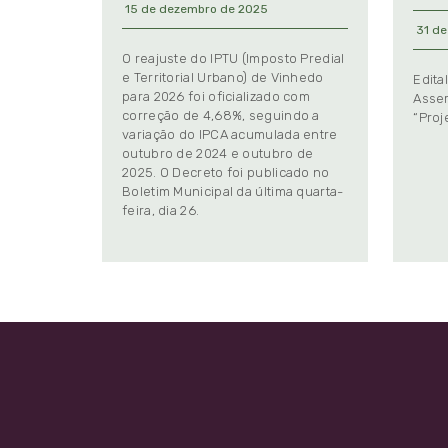
15 de dezembro de 2025
31 de
O reajuste do IPTU (Imposto Predial
e Territorial Urbano) de Vinhedo
Edita
para 2026 foi oficializado com
Assem
correção de 4,68%, seguindo a
“Proj
variação do IPCA acumulada entre
outubro de 2024 e outubro de
2025. O Decreto foi publicado no
Boletim Municipal da última quarta-
feira, dia 26.