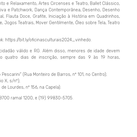
o e Relaxamento, Artes Circenses e Teatro, Ballet Clássico,
riativa e Patchwork, Dança Contemporânea, Desenho, Desenho
l, Flauta Doce, Grafite, Iniciação à História em Quadrinhos,
e, Jogos Teatrais, Mover Gentilmente, Óleo sobre Tela, Teatro
 https://bit.ly/oficinasculturais2024_vinhedo.
 cidadão válido e RG. Além disso, menores de idade devem
o quatro dias de inscrição, sempre das 9 às 19 horas,
 Pescarini” (Rua Monteiro de Barros, nº 101, no Centro);
o X, s/nº);
de Lourdes, nº 156, na Capela).
8700 ramal 1200, e (19) 99830-5705.