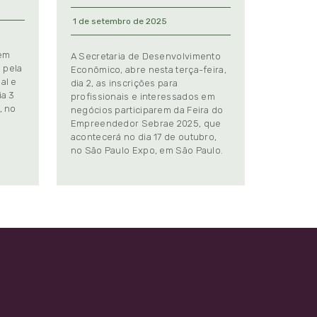
1 de setembro de 2025
 em
A Secretaria de Desenvolvimento
 pela
Econômico, abre nesta terça-feira,
al e
dia 2, as inscrições para
ia 3
profissionais e interessados em
, no
negócios participarem da Feira do
Empreendedor Sebrae 2025, que
.
acontecerá no dia 17 de outubro,
no São Paulo Expo, em São Paulo.