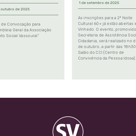
1 de setembro de 2025
 outubro de 2025
As inscrições para a 2ª Noite
Cultural 60+ já estão abertas
l de Convocação para
Vinhedo. O evento, promovido
bleia Geral da Associação
Secretaria de Assistência Soci
eto Social Vassoural”
Cidadania, será realizado no d
de outubro, a partir das 18h30
Salão do CCI (Centro de
Convivência da Pessoa Idosa)