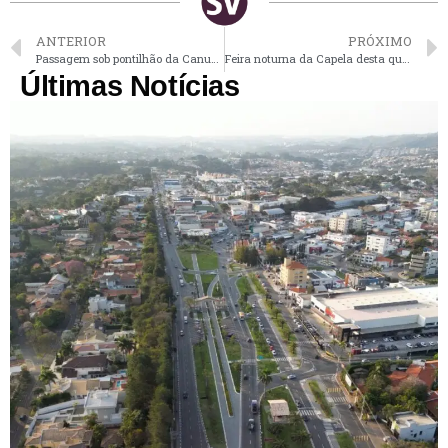
ANTERIOR
PRÓXIMO
Passagem sob pontilhão da Canudos em Vinhedo ficará interditada para obras nesta 4ª
Feira noturna da Capela desta quarta-feira terá show de Elias Costa em Vinhedo
Últimas Notícias