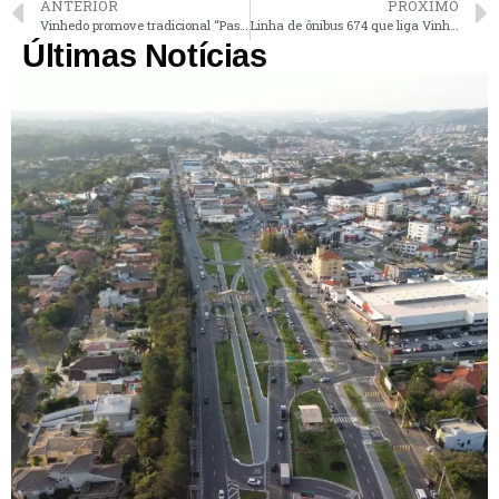
ANTERIOR
PRÓXIMO
Vinhedo promove tradicional “Passeio de Rolimã” neste domingo
Linha de ônibus 674 que liga Vinhedo a Campinas ganha mais 4 veículos
Últimas Notícias