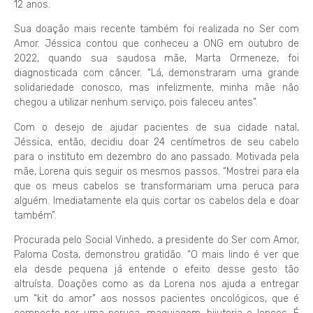
12 anos.
Sua doação mais recente também foi realizada no Ser com
Amor. Jéssica contou que conheceu a ONG em outubro de
2022, quando sua saudosa mãe, Marta Ormeneze, foi
diagnosticada com câncer. “Lá, demonstraram uma grande
solidariedade conosco, mas infelizmente, minha mãe não
chegou a utilizar nenhum serviço, pois faleceu antes”.
Com o desejo de ajudar pacientes de sua cidade natal,
Jéssica, então, decidiu doar 24 centímetros de seu cabelo
para o instituto em dezembro do ano passado. Motivada pela
mãe, Lorena quis seguir os mesmos passos. “Mostrei para ela
que os meus cabelos se transformariam uma peruca para
alguém. Imediatamente ela quis cortar os cabelos dela e doar
também”.
Procurada pelo Social Vinhedo, a presidente do Ser com Amor,
Paloma Costa, demonstrou gratidão. “O mais lindo é ver que
ela desde pequena já entende o efeito desse gesto tão
altruísta. Doações como as da Lorena nos ajuda a entregar
um “kit do amor” aos nossos pacientes oncológicos, que é