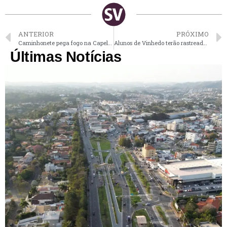
ANTERIOR
PRÓXIMO
Caminhonete pega fogo na Capela em Vinhedo
Alunos de Vinhedo terão rastreador na mochila até o final de maio
Últimas Notícias