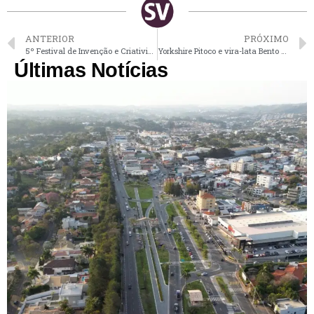
ANTERIOR
PRÓXIMO
5º Festival de Invenção e Criatividade acontece neste sábado no Ceprovi em Vinhedo
Yorkshire Pitoco e vira-lata Bento são xodós de vinhedense Gabriel
Últimas Notícias