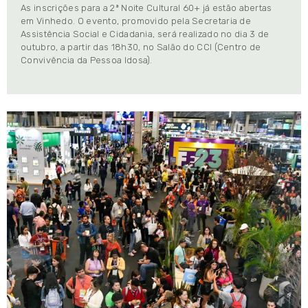
As inscrições para a 2ª Noite Cultural 60+ já estão abertas
em Vinhedo. O evento, promovido pela Secretaria de
Assistência Social e Cidadania, será realizado no dia 3 de
outubro, a partir das 18h30, no Salão do CCI (Centro de
Convivência da Pessoa Idosa).