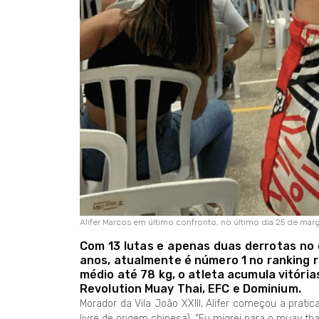
Alifer Marcos em último confronto, no último dia 25 de mar
Com 13 lutas e apenas duas derrotas no c
anos, atualmente é número 1 no ranking r
médio até 78 kg, o atleta acumula vitóri
Revolution Muay Thai, EFC e Dominium.
Morador da Vila João XXIII, Alifer começou a prati
livre de origem chinesa). “Eu migrei para o muay t