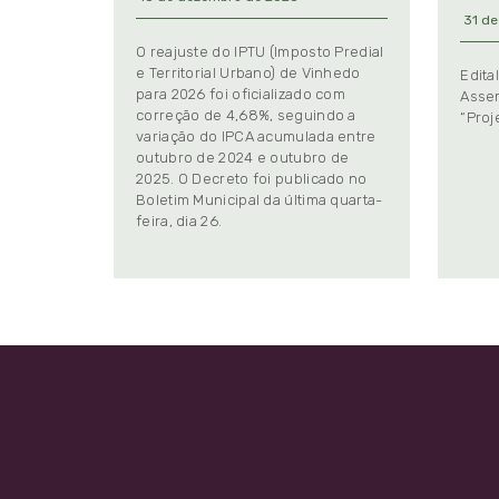
31 de
O reajuste do IPTU (Imposto Predial
e Territorial Urbano) de Vinhedo
Edita
para 2026 foi oficializado com
Assem
correção de 4,68%, seguindo a
“Proj
variação do IPCA acumulada entre
outubro de 2024 e outubro de
2025. O Decreto foi publicado no
Boletim Municipal da última quarta-
feira, dia 26.