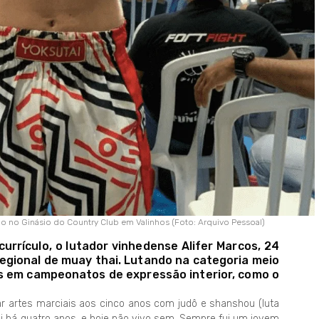
ço no Ginásio do Country Club em Valinhos (Foto: Arquivo Pessoal)
urrículo, o lutador vinhedense Alifer Marcos, 24
egional de muay thai. Lutando na categoria meio
as em campeonatos de expressão interior, como o
car artes marciais aos cinco anos com judô e shanshou (luta
hai há quatro anos, e hoje não vivo sem. Sempre fui um jovem