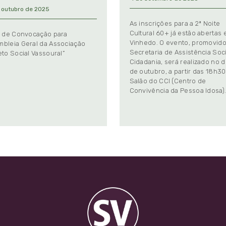
 outubro de 2025
As inscrições para a 2ª Noite
Cultural 60+ já estão abertas
l de Convocação para
Vinhedo. O evento, promovido
bleia Geral da Associação
Secretaria de Assistência Soci
eto Social Vassoural”
Cidadania, será realizado no d
de outubro, a partir das 18h30
Salão do CCI (Centro de
Convivência da Pessoa Idosa)