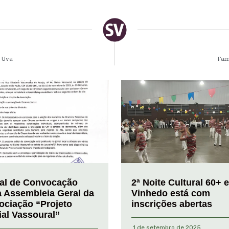
a Uva
Fam
tal de Convocação
2ª Noite Cultural 60+ 
a Assembleia Geral da
Vinhedo está com
ociação “Projeto
inscrições abertas
ial Vassoural”
1 de setembro de 2025