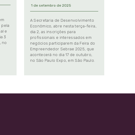
1 de setembro de 2025
 em
A Secretaria de Desenvolvimento
 pela
Econômico, abre nesta terça-feira,
al e
dia 2, as inscrições para
ia 3
profissionais e interessados em
, no
negócios participarem da Feira do
Empreendedor Sebrae 2025, que
.
acontecerá no dia 17 de outubro,
no São Paulo Expo, em São Paulo.