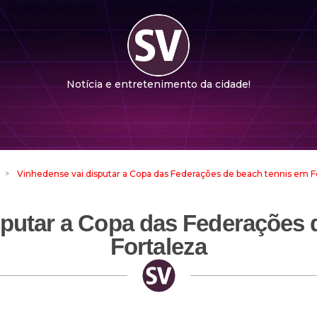
Notícia e entretenimento da cidade!
>
Vinhedense vai disputar a Copa das Federações de beach tennis em F
sputar a Copa das Federações 
Fortaleza