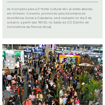
As inscrições para a 2ª Noite Cultural 60+ já estão abertas
em Vinhedo. O evento, promovido pela Secretaria de
Assistência Social e Cidadania, será realizado no dia 3 de
outubro, a partir das 18h30, no Salão do CCI (Centro de
Convivência da Pessoa Idosa).