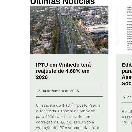
Últimas Notícias
IPTU em Vinhedo terá
Edi
reajuste de 4,68% em
par
2026
Ass
Soc
15 de dezembro de 2025
31 de
O reajuste do IPTU (Imposto Predial
e Territorial Urbano) de Vinhedo
Edita
para 2026 foi oficializado com
Assem
correção de 4,68%, seguindo a
“Proj
variação do IPCA acumulada entre