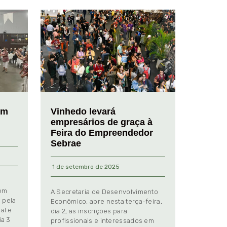
em
Vinhedo levará
empresários de graça à
Feira do Empreendedor
Sebrae
1 de setembro de 2025
 em
A Secretaria de Desenvolvimento
 pela
Econômico, abre nesta terça-feira,
al e
dia 2, as inscrições para
ia 3
profissionais e interessados em