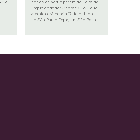
, no
negócios participarem da Feira do
Empreendedor Sebrae 2025, que
.
acontecerá no dia 17 de outubro,
no São Paulo Expo, em São Paulo.