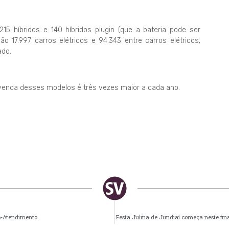
215 híbridos e 140 híbridos plugin (que a bateria pode ser
17.997 carros elétricos e 94.343 entre carros elétricos,
ado.
 venda desses modelos é três vezes maior a cada ano.
to-Atendimento
Festa Julina de Jundiaí começa neste f