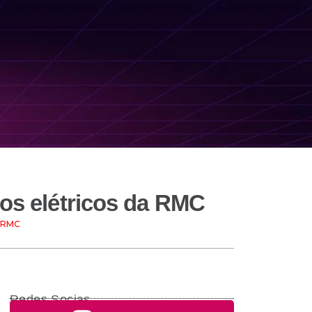
los elétricos da RMC
a RMC
Redes Socias