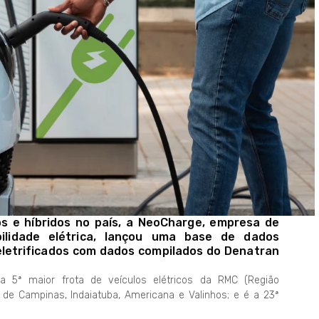
os e híbridos no país, a NeoCharge, empresa de
ilidade elétrica, lançou uma base de dados
eletrificados com dados compilados do Denatran
 5ª maior frota de veículos elétricos da RMC (Região
 de Campinas, Indaiatuba, Americana e Valinhos; e é a 23ª