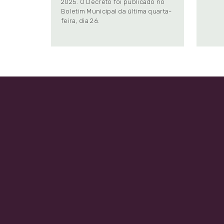
2025. O Decreto foi publicado no
Boletim Municipal da última quarta-
feira, dia 26.