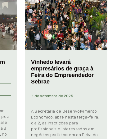
em
Vinhedo levará
empresários de graça à
Feira do Empreendedor
Sebrae
1 de setembro de 2025
 em
A Secretaria de Desenvolvimento
 pela
Econômico, abre nesta terça-feira,
al e
dia 2, as inscrições para
ia 3
profissionais e interessados em
, no
negócios participarem da Feira do