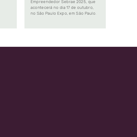
Empreendedor Sebrae 2025, que
.
acontecerá no dia 17 de outubro,
no São Paulo Expo, em São Paulo.