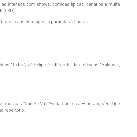
dias intensos com shows, comidas típicas, cenários e muita
k (PSD).
horas e aos domingos, a partir das 21 horas.
deos “TikTok”, Zé Felipe é intérprete das músicas “Malvada”,
s músicas “Não Se Vá”, “Ainda Queima a Esperança/Por Que
o repertório.