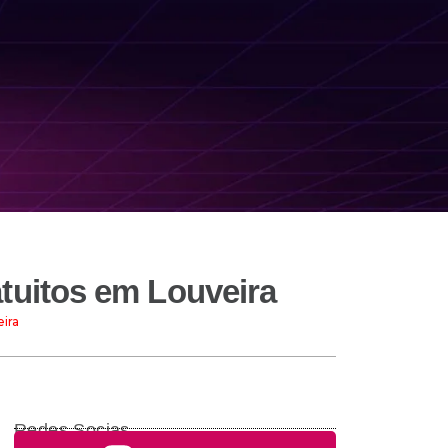
atuitos em Louveira
ira
Redes Socias