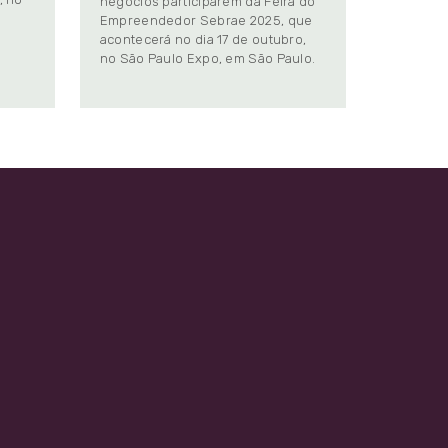
negócios participarem da Feira do
Empreendedor Sebrae 2025, que
.
acontecerá no dia 17 de outubro,
no São Paulo Expo, em São Paulo.