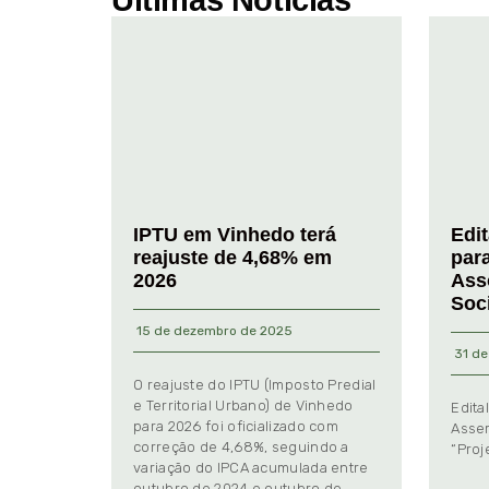
Últimas Notícias
IPTU em Vinhedo terá
Edi
reajuste de 4,68% em
par
2026
Ass
Soc
15 de dezembro de 2025
31 de
O reajuste do IPTU (Imposto Predial
e Territorial Urbano) de Vinhedo
Edita
para 2026 foi oficializado com
Assem
correção de 4,68%, seguindo a
“Proj
variação do IPCA acumulada entre
outubro de 2024 e outubro de