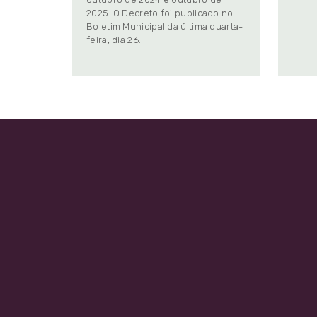
2025. O Decreto foi publicado no
Boletim Municipal da última quarta-
feira, dia 26.