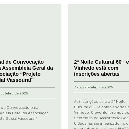
tal de Convocação
2ª Noite Cultural 60+ 
a Assembleia Geral da
Vinhedo está com
ociação “Projeto
inscrições abertas
ial Vassoural”
1 de setembro de 2025
 outubro de 2025
As inscrições para a 2ª Noite
Cultural 60+ já estão abertas
l de Convocação para
Vinhedo. O evento, promovido
bleia Geral da Associação
Secretaria de Assistência Soci
eto Social Vassoural”
Cidadania, será realizado no d
de outubro, a partir das 18h30