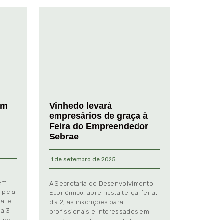
em
Vinhedo levará
empresários de graça à
Feira do Empreendedor
Sebrae
1 de setembro de 2025
 em
A Secretaria de Desenvolvimento
 pela
Econômico, abre nesta terça-feira,
al e
dia 2, as inscrições para
ia 3
profissionais e interessados em
, no