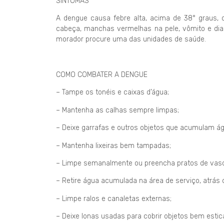
SINTOMAS
A dengue causa febre alta, acima de 38° graus, q
cabeça, manchas vermelhas na pele, vômito e dia
morador procure uma das unidades de saúde.
COMO COMBATER A DENGUE
– Tampe os tonéis e caixas d’água;
– Mantenha as calhas sempre limpas;
– Deixe garrafas e outros objetos que acumulam á
– Mantenha lixeiras bem tampadas;
– Limpe semanalmente ou preencha pratos de vaso
– Retire água acumulada na área de serviço, atrás 
– Limpe ralos e canaletas externas;
– Deixe lonas usadas para cobrir objetos bem estic