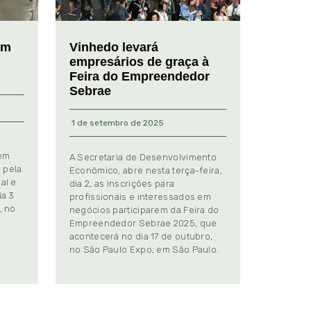
em
Vinhedo levará
empresários de graça à
Feira do Empreendedor
Sebrae
1 de setembro de 2025
 em
A Secretaria de Desenvolvimento
 pela
Econômico, abre nesta terça-feira,
al e
dia 2, as inscrições para
ia 3
profissionais e interessados em
, no
negócios participarem da Feira do
Empreendedor Sebrae 2025, que
.
acontecerá no dia 17 de outubro,
no São Paulo Expo, em São Paulo.