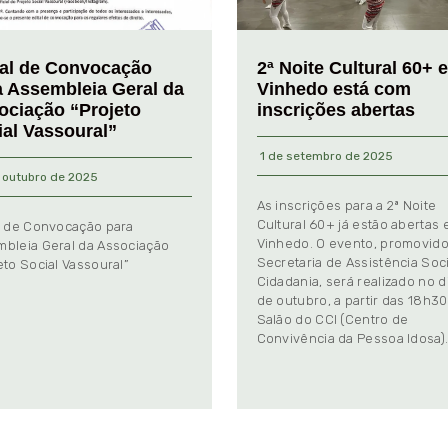
tal de Convocação
2ª Noite Cultural 60+ 
a Assembleia Geral da
Vinhedo está com
ociação “Projeto
inscrições abertas
ial Vassoural”
1 de setembro de 2025
 outubro de 2025
As inscrições para a 2ª Noite
Cultural 60+ já estão abertas
l de Convocação para
Vinhedo. O evento, promovido
bleia Geral da Associação
Secretaria de Assistência Soci
eto Social Vassoural”
Cidadania, será realizado no d
de outubro, a partir das 18h30
Salão do CCI (Centro de
Convivência da Pessoa Idosa)