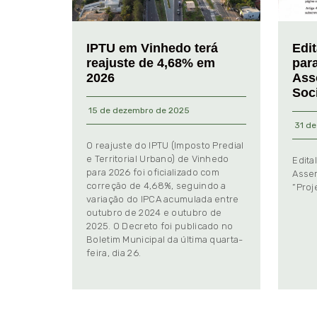
IPTU em Vinhedo terá
Edi
reajuste de 4,68% em
par
2026
Ass
Soc
15 de dezembro de 2025
31 de
O reajuste do IPTU (Imposto Predial
e Territorial Urbano) de Vinhedo
Edita
para 2026 foi oficializado com
Assem
correção de 4,68%, seguindo a
“Proj
variação do IPCA acumulada entre
outubro de 2024 e outubro de
2025. O Decreto foi publicado no
Boletim Municipal da última quarta-
feira, dia 26.