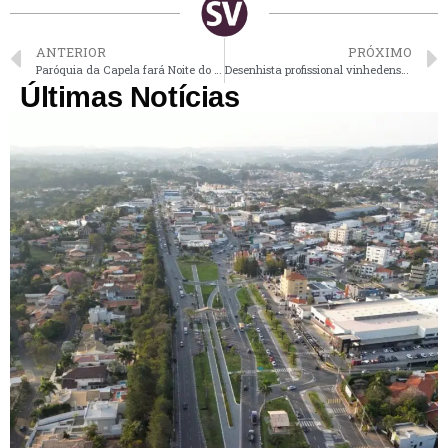
ANTERIOR
PRÓXIMO
Paróquia da Capela fará Noite do Pastel neste sábado
Desenhista profissional vinhedense, Torione homenageia famosos
Últimas Notícias