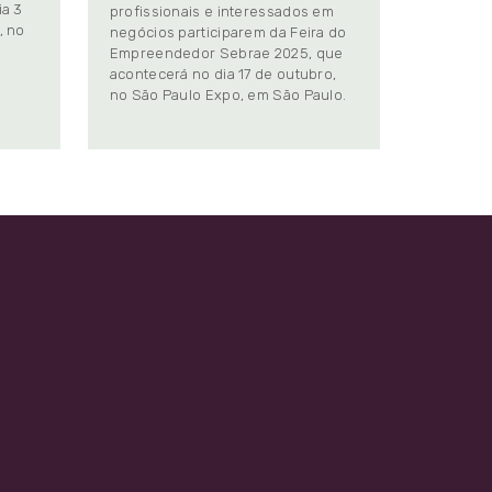
ia 3
profissionais e interessados em
, no
negócios participarem da Feira do
Empreendedor Sebrae 2025, que
.
acontecerá no dia 17 de outubro,
no São Paulo Expo, em São Paulo.