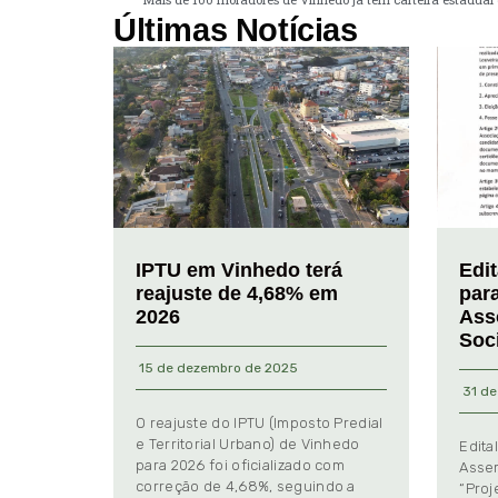
Últimas Notícias
IPTU em Vinhedo terá
Edi
reajuste de 4,68% em
par
2026
Ass
Soc
15 de dezembro de 2025
31 de
O reajuste do IPTU (Imposto Predial
e Territorial Urbano) de Vinhedo
Edita
para 2026 foi oficializado com
Assem
correção de 4,68%, seguindo a
“Proj