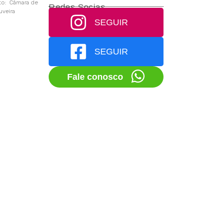
to: Câmara de
Redes Socias
uveira
SEGUIR
SEGUIR
Fale conosco