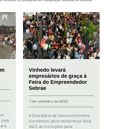
em
Vinhedo levará
empresários de graça à
Feira do Empreendedor
Sebrae
1 de setembro de 2025
 em
A Secretaria de Desenvolvimento
 pela
Econômico, abre nesta terça-feira,
al e
dia 2, as inscrições para