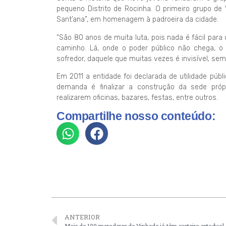
pequeno Distrito de Rocinha. O primeiro grupo de
Sant’ana”, em homenagem à padroeira da cidade.
“São 80 anos de muita luta, pois nada é fácil para
caminho. Lá, onde o poder público não chega, o 
sofredor, daquele que muitas vezes é invisível, sem
Em 2011 a entidade foi declarada de utilidade púb
demanda é finalizar a construção da sede próp
realizarem oficinas, bazares, festas, entre outros.
Compartilhe nosso conteúdo:
ANTERIOR
Mais de 100 moradores de Vinhedo já têm carteira estadual 