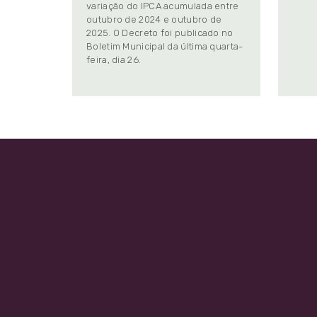
variação do IPCA acumulada entre
outubro de 2024 e outubro de
2025. O Decreto foi publicado no
Boletim Municipal da última quarta-
feira, dia 26.