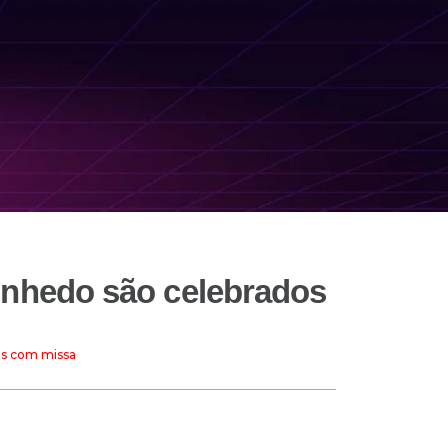
inhedo são celebrados
os com missa