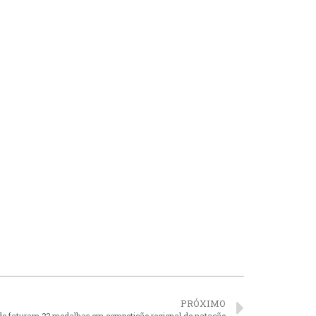
PRÓXIMO
edo faturam 22 medalhas em competição regional de natação