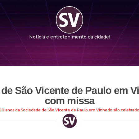
Notícia e entretenimento da cidade!
 de São Vicente de Paulo em V
com missa
80 anos da Sociedade de São Vicente de Paulo em Vinhedo são celebrad